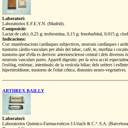
Laboratori:
Laboratorios E.F.E.Y.N. (Madrid).
Composició:
Lactat de calci, 0,25 g; teobromina, 0,15 g; fenobarbital, 0,015 g; clor
Indicacions:
Cor: manifestacions cardíaques subjectives, neurosis cardíaques i arrít
trastorns càrdio-vasculars per abús del tabac, cafè, te, morfina i cocaïna.
trastorns que d'ella es deriven: arterioesclerosi central i dels diversos
neurosis vasculars pures. Aparell digestiu: per la seva acció especial
l'esòfag, estómac, intestinals; de la vesícula biliar; dels urèters i esfín
hipertiroïdisme, trastorns de l'edat crítica, distonies neuro-vegetatives.
ARTHREX BAILLY
Laboratori:
Laboratorios Quimico-Farmaceuticos J.Uriach & C.ª. S.A. (Barcelona