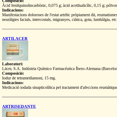
Composició:
Àcid fenilquinolincarbònic, 0,075 g; àcid acetilsalicílic, 0,15 g; pólvor
Indicacions:
Manifestacions doloroses de l'estat artrític pròpiament dit, reumatismes
neuràlgies facials, intercostals, migranyes, ciàtica, gota, lumbàlgia, etc
ARTILACER
Laboratori:
Lácer, S.A. Indústria Químico Farmacéutica Íbero-Alemana (Barcelon
Composició:
Iodur de tetrametilamoni, 15 mg.
Indicacions:
Medicació iodada sinapticolítica pel tractament d'afeccions reumàtiqu
ARTRISEDANTE