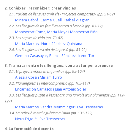
2. Conèixer i reconèixer: crear vincles
2.1. Parlem de llengües amb els «Projectes compartits» (pp. 51-62)
Míriam Cabré, Carme Güell i Isabel Vilagran
2.2. Les llengües de les famílies entren a l’escola (pp. 63-72)
Montserrat Coma, Maria Moya i Montserrat Piñol
2.3. Les capses de vida (pp. 73-82)
Maria Marcos i Núria Sánchez-Quintana
2.4. Les llengües a l’escola de la presó (pp. 83-92)
Gemma Casasayas, Blanca Sànchez i Irene Tort
3. Transitar entre les llengües: contrastar per aprendre
3.1. El projecte «Contes en família» (pp. 95-104)
Alessia Corsi i Míriam Turró
3.2. Plurilingüisme i intercomprensió (pp. 105-117)
Encarnación Carrasco i Juan Antonio Soler
3.3. Les llengües pugen a l’escenari: una Rínxols d’Or plurilingüe (pp. 119-
127)
Maria Marcos, Sandra Memminger i Eva Tresserras
3.4. La reflexió metalingüística a l’aula (pp. 131-139)
Neus Frigolé i Eva Tresserras
4. La formació de docents