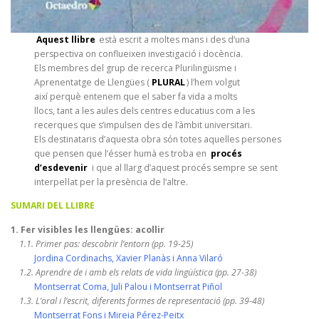
Aquest llibre
està escrit a moltes mans i des d’una
perspectiva on conflueixen investigació i docència.
Els membres del grup de recerca Plurilingüisme i
Aprenentatge de Llengües (
PLURAL
) l’hem volgut
així perquè entenem que el saber fa vida a molts
llocs, tant a les aules dels centres educatius com a les
recerques que s’impulsen des de l’àmbit universitari.
Els destinataris d’aquesta obra són totes aquelles persones
que pensen que l’ésser humà es troba en
procés
d’esdevenir
i que al llarg d’aquest procés sempre se sent
interpel·lat per la presència de l’altre.
SUMARI DEL LLIBRE
1. Fer visibles les llengües: acollir
1.1. Primer pas: descobrir l’entorn (pp. 19-25)
Jordina Cordinachs, Xavier Planàs i Anna Vilaró
1.2. Aprendre de i amb els relats de vida lingüística (pp. 27-38)
Montserrat Coma, Juli Palou i Montserrat Piñol
1.3. L’oral i l’escrit, diferents formes de representació (pp. 39-48)
Montserrat Fons i Mireia Pérez-Peitx