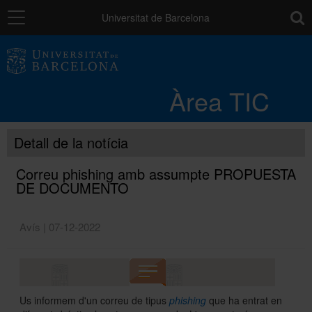
Navegació
toolb
Universitat de Barcelona
Entorn de treball
Àrea TIC
Núvol UB
Detall de la notícia
Catàleg de serveis i tràmits
Correu phishing amb assumpte PROPUESTA
DE DOCUMENTO
Suport a la Docència
Avís | 07-12-2022
Seguretat de les dades
Us informem d'un correu de tipus
phishing
que ha entrat en
PAU: necessites ajuda?