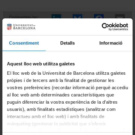
Comparteix-ho:
Imprimeix
Consentiment
Detalls
Informació
Aquest lloc web utilitza galetes
El lloc web de la Universitat de Barcelona utilitza galetes
pròpies i de tercers amb la finalitat de gestionar les
vostres preferències (recordar informació perquè accediu
al lloc web amb determinades característiques que
puguin diferenciar la vostra experiència de la d’altres
usuaris), amb finalitats estadístiques (analitzar com
P
unt d'
A
tenció a l'
U
suari.
21687
interactueu amb el lloc web) i amb finalitats de
màrqueting (gestionar la publicitat que s’ofereix
adequant-la en funció dels vostres hàbits de navegació).