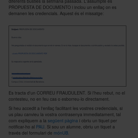
diferents bústies la setmana passada. L'assumpte és
PROPUESTA DE DOCUMENTO i inclou un enllaç on es
demanen les credencials. Aquest és el missatge:
Sobre l'Àrea TIC
Directori
Es tracta d'un CORREU FRAUDULENT. Si l'heu rebut, no el
contesteu, no en feu cas o esborreu-lo directament.
Si heu accedit a l'enllaç facilitant les vostres credencials, si
us plau canvieu la vostra contrasenya immediatament, tal
com expliquem a la
següent pàgina
i obriu un tiquet per
notificar-ho al
PAU
. Si sou un alumne, obriu un tiquet a
través del formulari de
mónUB.