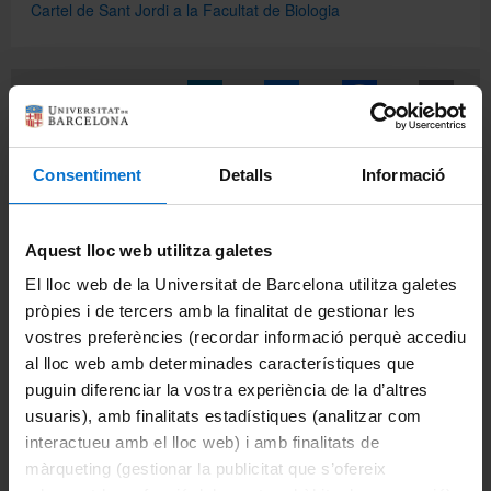
Cartel de Sant Jordi a la Facultat de Biologia
Compartir:
Imprimir
Consentiment
Detalls
Informació
Accesos directos de la Facultad
Actividades sociales
Aquest lloc web utilitza galetes
El lloc web de la Universitat de Barcelona utilitza galetes
pròpies i de tercers amb la finalitat de gestionar les
Participación en los órganos de
gobierno
vostres preferències (recordar informació perquè accediu
al lloc web amb determinades característiques que
Portales e intranets
puguin diferenciar la vostra experiència de la d’altres
usuaris), amb finalitats estadístiques (analitzar com
Portal de estudiantes
interactueu amb el lloc web) i amb finalitats de
màrqueting (gestionar la publicitat que s’ofereix
Intranet (PDI y PTGAS)