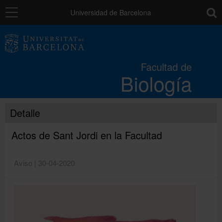
Navegación
toolb
Universidad de Barcelona
La Facultad
Facultad de
Biología
Estudios
Detalle
Investigación e innovación
Actos de Sant Jordi en la Facultad
Servicios
Aviso | 30-04-2020
Recursos para el alumnado
Directorio