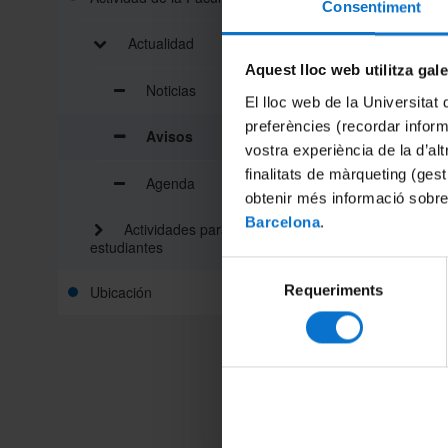
Consentiment
Actualidad
Aquest lloc web utilitza gal
Noticias
El lloc web de la Universitat 
preferències (recordar infor
Avisos
vostra experiència de la d’al
finalitats de màrqueting (gest
Agenda
obtenir més informació sobre
Barcelona
.
Actividades para futuros
estudiantes
Selecció
Requeriments
Ubicación
de
consentiment
Compart