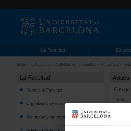
La Facultad
Estudi
Inicio
La Facultad
Actividad de la Facultad
Actualidad
Avi
La Facultad
Avisos
Categor
Conoce la Facultad
Organización y estructura
Seguridad y emergencias
Actividad de la Facultad