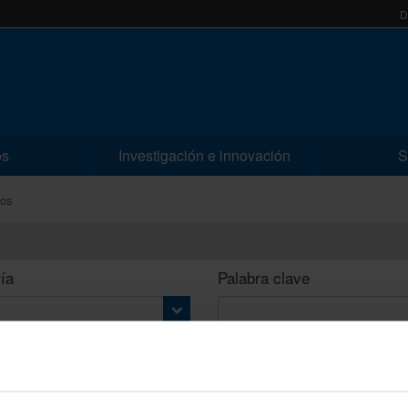
D
os
Investigación e innovación
S
sos
ía
Palabra clave
Fil