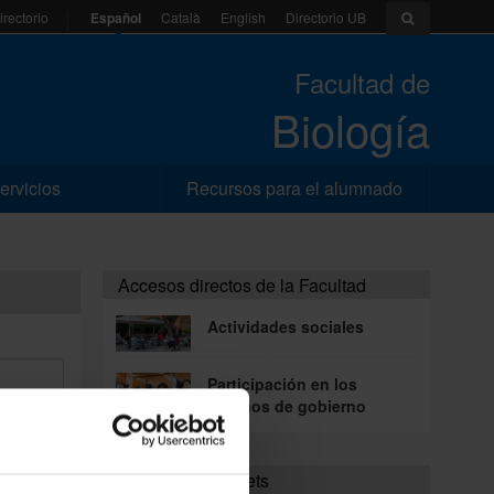
Español
Català
English
Directorio UB
irectorio
Facultad de
Biología
ervicios
Recursos para el alumnado
Accesos directos de la Facultad
Actividades sociales
Participación en los
órganos de gobierno
trar
Portales e intranets