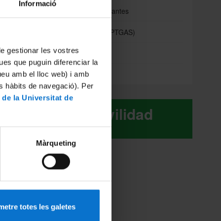
Informació
Portal de estudiantes
la
Intranet (PDI y PTGAS)
 de gestionar les vostres
Campus Virtual
ues que puguin diferenciar la
Alumni UB
tueu amb el lloc web) i amb
es hàbits de navegació). Per
 de la Universitat de
Movilidad
nicos
Màrqueting
etre totes les galetes