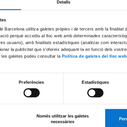
Detalls
Traslado de Expediente a los Estudios de Grado de 
Facultad de Biología
etes
Aviso | 13-05-2020
de Barcelona utilitza galetes pròpies i de tercers amb la finalitat
mació perquè accediu al lloc web amb determinades característiq
Actos de Sant Jordi en la Facultad
tres usuaris), amb finalitats estadístiques (analitzar com interac
Aviso | 30-04-2020
ionar la publicitat que s’ofereix adequant-la en funció dels vostr
 les galetes podeu consultar la
Política de galetes del lloc web
Un equipo de la UB y del IBUB describe una ruta
desconocida de ensamblado y tráfico de canales ió
en células cardíacas
Preferències
Estadístiques
Aviso | 20-04-2020
1
Només utilitzar les galetes
ir:
Perm
necessàries