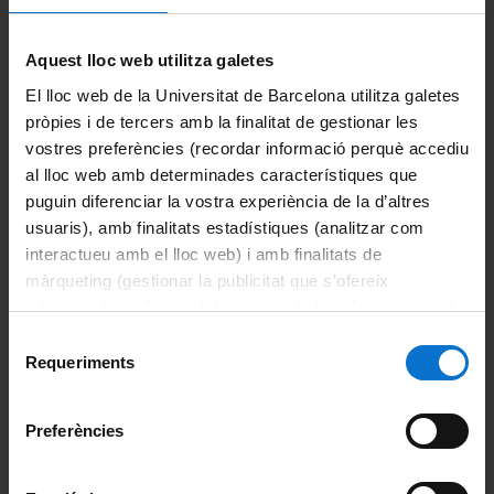
Información destacada
Aquest lloc web utilitza galetes
Acciones de apoyo y orientación
El lloc web de la Universitat de Barcelona utilitza galetes
pròpies i de tercers amb la finalitat de gestionar les
Asignaturas
vostres preferències (recordar informació perquè accediu
al lloc web amb determinades característiques que
Becas y ayudas
puguin diferenciar la vostra experiència de la d’altres
usuaris), amb finalitats estadístiques (analitzar com
Calendario académico
interactueu amb el lloc web) i amb finalitats de
màrqueting (gestionar la publicitat que s’ofereix
Evaluación
adequant-la en funció dels vostres hàbits de navegació).
Per obtenir més informació sobre les galetes podeu
Selecció
Horarios de clase
consultar la
Política de galetes del lloc web de la
Requeriments
de
Universitat de Barcelona
.
Lista de admitidos
consentiment
Preferències
Movilidad