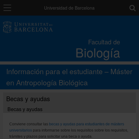
Navegación
toolb
Universidad de Barcelona
La Facultad
Facultad de
Biología
Estudios
Información para el estudiante – Máster
Investigación e innovación
en Antropología Biológica
Servicios
Becas y ayudas
Becas y ayudas
Recursos para el alumnado
Conviene consultar las
becas y ayudas para estudiantes de másters
universitarios
para informarse sobre los requisitos sobre los requisitos,
Directorio
trámites y plazos para solicitar una beca o ayuda.