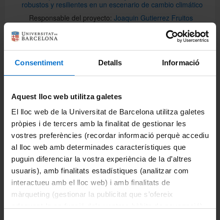
robustos y resilientes en un escenario de cambio climático
Responsable del proyecto:
Joaquin Gutierrez Fruitos
Harnessing the Potential of Naturalized Blue Spaces for
Urban Climate Resilience (CLIMABLUE)
Consentiment
Detalls
Informació
Responsable del proyecto:
Daniel Gaspar Von Schiller
Calle
Aquest lloc web utilitza galetes
Herramientas avanzadas para la evaluación del estado
ecológico de ríos temporales mediterráneos durante la
El lloc web de la Universitat de Barcelona utilitza galetes
fase seca: dinámica de metacomunidades para mejorar el
pròpies i de tercers amb la finalitat de gestionar les
biomonitoreo
vostres preferències (recordar informació perquè accediu
Responsable del proyecto:
Núria Bonada Caparrós
al lloc web amb determinades característiques que
puguin diferenciar la vostra experiència de la d’altres
Identificación y caracterización de los actores moleculares
usuaris), amb finalitats estadístiques (analitzar com
responsables de los efectos saludables del secretoma del
tejido adiposomarrón
interactueu amb el lloc web) i amb finalitats de
Responsable del proyecto:
Francesc Villarroya Gombau
màrqueting (gestionar la publicitat que s’ofereix
adequant-la en funció dels vostres hàbits de navegació).
Per obtenir més informació sobre les galetes podeu
Integración de la ecología pobalcional y la adaptación