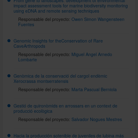
From gene to landscapes: development of environmental
impact assessment tools for marine biodiversity monitoring
using eDNA and remote sensing techniques
Responsable del proyecto:
Owen Simon Wangensteen
Fuentes
Genomic Insights for theConservation of Rare
CaveArthropods
Responsable del proyecto:
Miguel Angel Arnedo
Lombarte
Genòmica de la conservació del cargol endèmic
Xerocrassa montserratensis
Responsable del proyecto:
Marta Pascual Berniola
Gestió de quironòmids en arrossars en un context de
producció ecològica
Responsable del proyecto:
Salvador Nogues Mestres
Hacia la producción sotenible de juveniles de lubina más