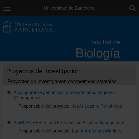
Navegación
toolb
Universidad de Barcelona
La Facultad
Facultad de
Biología
Estudios
Proyectos de investigación
Investigación e innovación
Proyectos de investigación competitivos estatales
Servicios
A comparative genomics framework for comb jellies
(Ctenophora)
Responsable del proyecto:
Jesús Lozano Fernández
Recursos para el alumnado
AGROFOREStry for TErritorial sustAinable Management
Responsable del proyecto:
Laura Armengot Martinez
Directorio