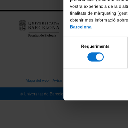
vostra experiència de la d’al
finalitats de màrqueting (gest
obtenir més informació sobre
Facul
Barcelona
.
Diagon
08028
Selecció
Requeriments
de
consentiment
Mapa del web
Aviso legal
Portal de transparencia (catalán
© Universitat de Barcelona