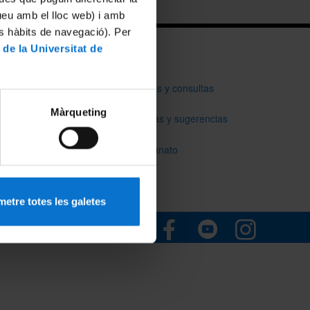
tueu amb el lloc web) i amb
es hàbits de navegació). Per
 de la Universitat de
34 021 671
Buzón de dudas y consultas
21 431
Màrqueting
Buzón de quejas y sugerencias
Buzón del decanato
etre totes les galetes
Redes sociales institucionales: