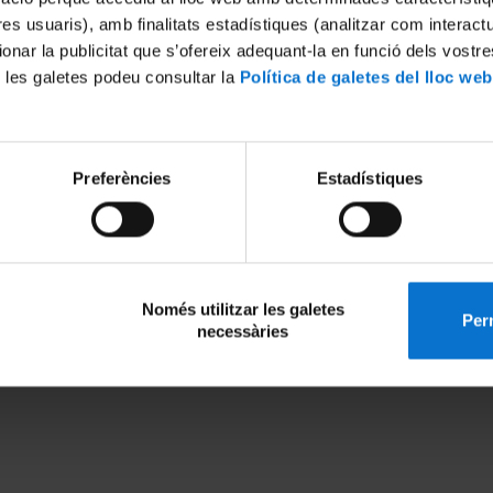
tres usuaris), amb finalitats estadístiques (analitzar com interac
ionar la publicitat que s’ofereix adequant-la en funció dels vostr
 les galetes podeu consultar la
Política de galetes del lloc web
tad de Biología
secretaria-biologia@ub.edu
al, 643
Secretaría: 934 021 086 / 9
 Barcelona
Punto de información: 934 0
Preferències
Estadístiques
)
Política de galletas
Només utilitzar les galetes
Perm
necessàries