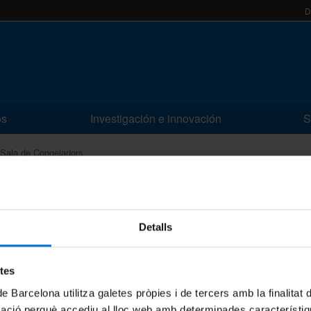
D
os
Investigación e innovación
S
Sala de Congeladors
e Congeladors
Detalls
etes
de Barcelona utilitza galetes pròpies i de tercers amb la finalitat
mació perquè accediu al lloc web amb determinades característiq