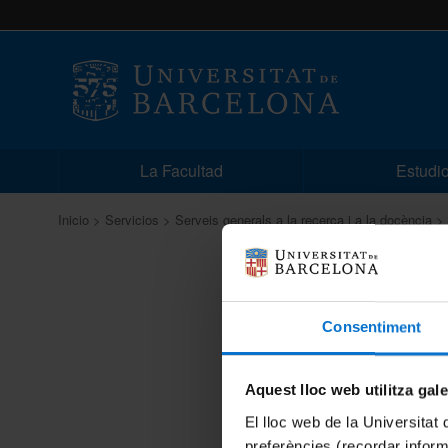
La Facultad
Estudi
Inicio
Servicios
Serveis generals a la recerca i a la docència
Sala d
Consentiment
Aquest lloc web utilitza gal
El lloc web de la Universitat 
preferències (recordar infor