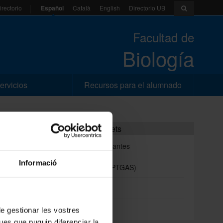
Español
Català
English
Directorio UB
irectorio
Facultad de
Biología
ervicios
Recursos para el alumnado
Portales e intranets
Portal de estudiantes
Informació
Intranet (PDI y PTGAS)
Campus Virtual
Alumni UB
 de gestionar les vostres
ues que puguin diferenciar la