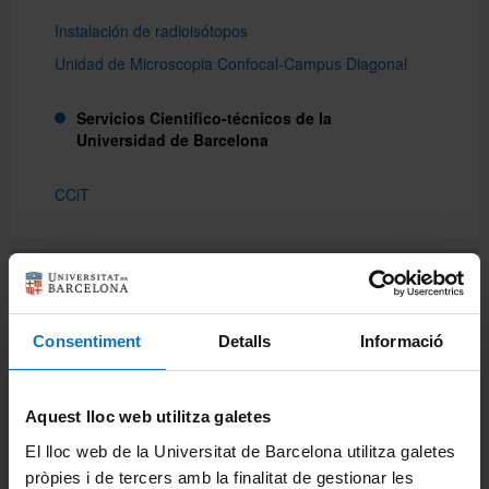
Instalación de radioisótopos
Unidad de Microscopia Confocal-Campus Diagonal
Servicios
Cientifico-técnicos de la
Universidad de Barcelona
CCiT
Portales e intranets
Portal de estudiantes
Consentiment
Detalls
Informació
Intranet (PDI y PTGAS)
Campus Virtual
Aquest lloc web utilitza galetes
Alumni UB
El lloc web de la Universitat de Barcelona utilitza galetes
pròpies i de tercers amb la finalitat de gestionar les