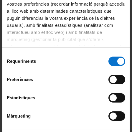
Servicios
vostres preferències (recordar informació perquè accediu
al lloc web amb determinades característiques que
Serveis generals a la recerca i a la docència
puguin diferenciar la vostra experiència de la d’altres
usuaris), amb finalitats estadístiques (analitzar com
Vehicles
interactueu amb el lloc web) i amb finalitats de
màrqueting (gestionar la publicitat que s’ofereix
Camps experimentals
adequant-la en funció dels vostres hàbits de navegació).
Per obtenir més informació sobre les galetes podeu
Servei de Criogènia
Selecció
consultar la
Política de galetes del lloc web de la
Requeriments
de
Universitat de Barcelona
.
Esterilització de medis de cultiu
consentiment
Preferències
Cultius cel·lulars
Embarcacions oceanogràfiques
Estadístiques
Fermentació
Màrqueting
Serveis cientificotècnics