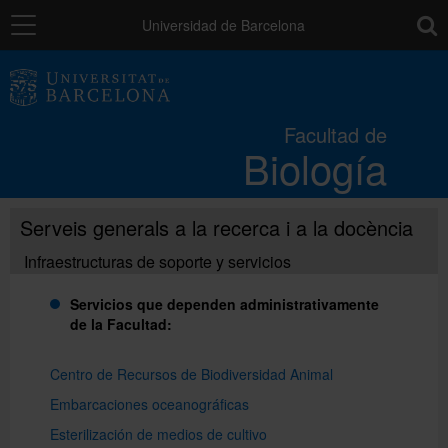
Navegación
toolb
Universidad de Barcelona
La Facultad
Facultad de
Biología
Estudios
Serveis generals a la recerca i a la docència
Investigación e innovación
Infraestructuras de soporte y servicios
Servicios
Servicios que dependen administrativamente
de la Facultad:
Recursos para el alumnado
Centro de Recursos de Biodiversidad Animal
Embarcaciones oceanográficas
Esterilización de medios de cultivo
Directorio