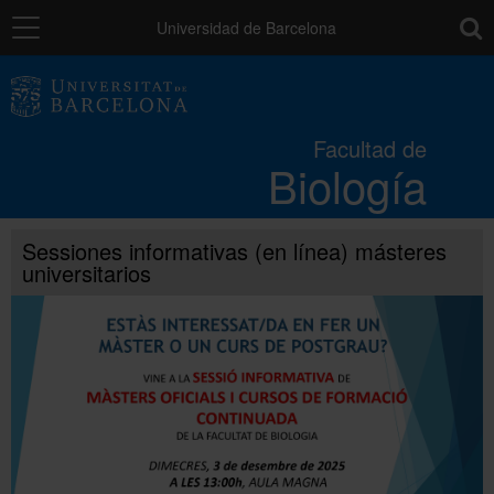
Navegación
toolb
Universidad de Barcelona
La Facultad
Facultad de
Biología
Estudios
Sessiones informativas (en línea) másteres
Investigación e innovación
universitarios
Servicios
Recursos para el alumnado
Directorio