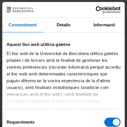
Máster Agrobiología Ambiental
Vídeo informativo
https://youtu.be/Y5eT2V88Eu0
Consentiment
Detalls
Informació
Enlaces de docencia
Movilidad
Aquest lloc web utilitza galetes
El lloc web de la Universitat de Barcelona utilitza galetes
Becas, ayudas y premios
pròpies i de tercers amb la finalitat de gestionar les
vostres preferències (recordar informació perquè accediu
al lloc web amb determinades característiques que
Orientación al estudiante
puguin diferenciar la vostra experiència de la d’altres
usuaris), amb finalitats estadístiques (analitzar com
interactueu amb el lloc web) i amb finalitats de
Actividades sociales
màrqueting (gestionar la publicitat que s’ofereix
adequant-la en funció dels vostres hàbits de navegació).
Per obtenir més informació sobre les galetes podeu
Futuros estudiantes
Selecció
consultar la
Política de galetes del lloc web de la
Requeriments
de