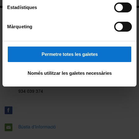
Estadístiques
Màrqueting
Facultat de Física
Permetre totes les galetes
Martí i Franquès, 1
08028 Barcelona
Només utilitzar les galetes necessàries
dr.dp.electronica.biomedica@ub.edu
934 039 374
Bústia d'Informació