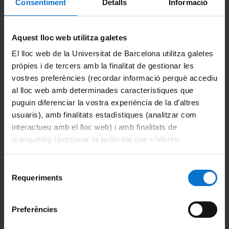
Consentiment
Detalls
Informació
Campus Virtual
Alumni UB
English
Aquest lloc web utilitza galetes
El Departament
El lloc web de la Universitat de Barcelona utilitza galetes
Español
pròpies i de tercers amb la finalitat de gestionar les
Organització
vostres preferències (recordar informació perquè accediu
al lloc web amb determinades característiques que
Membres
puguin diferenciar la vostra experiència de la d’altres
usuaris), amb finalitats estadístiques (analitzar com
Actualitat
interactueu amb el lloc web) i amb finalitats de
màrqueting (gestionar la publicitat que s’ofereix
Multimèdia
adequant-la en funció dels vostres hàbits de navegació).
Per obtenir més informació sobre les galetes podeu
Selecció
Normatives
consultar la
Política de galetes del lloc web de la
Requeriments
de
Universitat de Barcelona
.
consentiment
Directori
Preferències
Ubicació