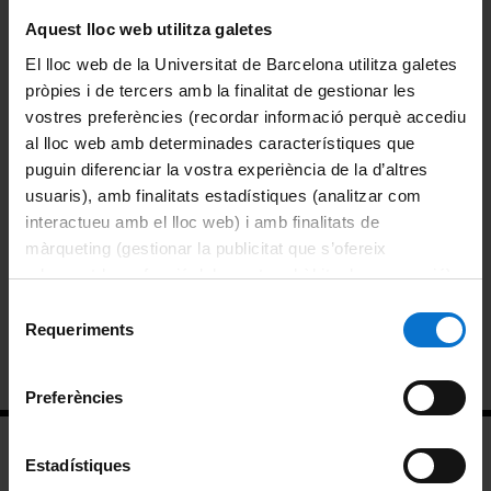
liderant actuacions en l’àmbit de la gestió universitària i de la
Aquest lloc web utilitza galetes
R+D+I èticament acceptable i socialment desitjable.
English
El lloc web de la Universitat de Barcelona utilitza galetes
Tanmateix, realitza actuacions de comunicació i difusió
dirigides a diferents sectors socials, fent possible la
pròpies i de tercers amb la finalitat de gestionar les
transferència del coneixement generat a partir de les
vostres preferències (recordar informació perquè accediu
activitats de recerca.
Español
al lloc web amb determinades característiques que
puguin diferenciar la vostra experiència de la d’altres
Comparteix-ho:
usuaris), amb finalitats estadístiques (analitzar com
interactueu amb el lloc web) i amb finalitats de
màrqueting (gestionar la publicitat que s’ofereix
RRI (Recerca i innovació responsable)
adequant-la en funció dels vostres hàbits de navegació).
Per obtenir més informació sobre les galetes podeu
Selecció
Universitat i societat
consultar la
Política de galetes del lloc web de la
Requeriments
de
Universitat de Barcelona
.
consentiment
Igualtat
Preferències
Estadístiques