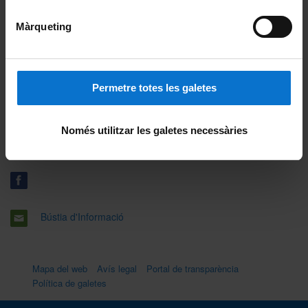
Màrqueting
Facultat de Física
Martí i Franquès, 1
08028 Barcelona
Permetre totes les galetes
dr.dp.electronica.biomedica@ub.edu
Només utilitzar les galetes necessàries
934 039 374
Bústia d'Informació
Mapa del web
Avís legal
Portal de transparència
Política de galetes