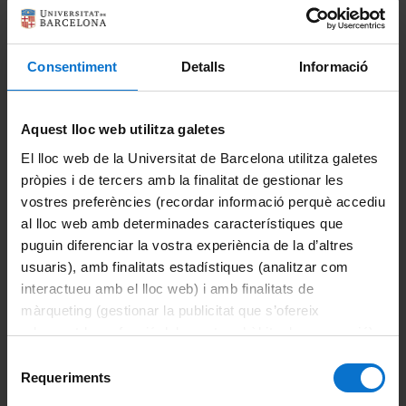
Divulgació
La UB divulga: La ciència de l’aigua
Consentiment
Detalls
Informació
FLOODUP
Aquest lloc web utilitza galetes
Ciència ciutadana
El lloc web de la Universitat de Barcelona utilitza galetes
Exploradors del temps
pròpies i de tercers amb la finalitat de gestionar les
vostres preferències (recordar informació perquè accediu
Contribucions
al lloc web amb determinades característiques que
puguin diferenciar la vostra experiència de la d’altres
Patents
usuaris), amb finalitats estadístiques (analitzar com
interactueu amb el lloc web) i amb finalitats de
Publicacions
màrqueting (gestionar la publicitat que s’ofereix
adequant-la en funció dels vostres hàbits de navegació).
Publicacions recents
Per obtenir més informació sobre les galetes podeu
Selecció
consultar la
Política de galetes del lloc web de la
Requeriments
de
Publicacions acadèmiques
Universitat de Barcelona
.
consentiment