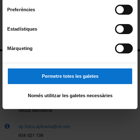
Spin-Off
Preferències
Transferència
Estadístiques
Galeria fotogràfica
Màrqueting
Permetre totes les galetes
Facultat de Física (5a planta)
Només utilitzar les galetes necessàries
Martí i Franquès, 1
08028 Barcelona
dp.fisica.aplicada@ub.edu
934 021 138