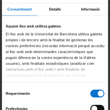
Divulgació
Consentiment
Detalls
Informació
ServiPartícules
Aquest lloc web utilitza galetes
ServiAstro
El lloc web de la Universitat de Barcelona utilitza galetes
GaiaUB
pròpies i de tercers amb la finalitat de gestionar les
vostres preferències (recordar informació perquè accediu
Eclipse Calculator
al lloc web amb determinades característiques que
puguin diferenciar la vostra experiència de la d’altres
Docència
usuaris), amb finalitats estadístiques (analitzar com
interactueu amb el lloc web) i amb finalitats de
Professorat
màrqueting (gestionar la publicitat que s’ofereix
adequant-la en funció dels vostres hàbits de navegació).
Graus
Per obtenir més informació sobre les galetes podeu
Selecció
consultar la
Política de galetes del lloc web de la
Requeriments
de
Graus de la Facultat
Universitat de Barcelona
.
consentiment
Altres graus on el departament imparteix docència
Preferències