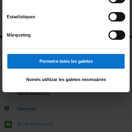
Màsters
Estadístiques
Postgraus i Cursos d'Extensió Universitària
Màrqueting
Permetre totes les galetes
Departament de Física Quàntica i Astrofísica
Només utilitzar les galetes necessàries
Martí i Franquès, 1
08028 Barcelona
Contacte
Bústia d'informació