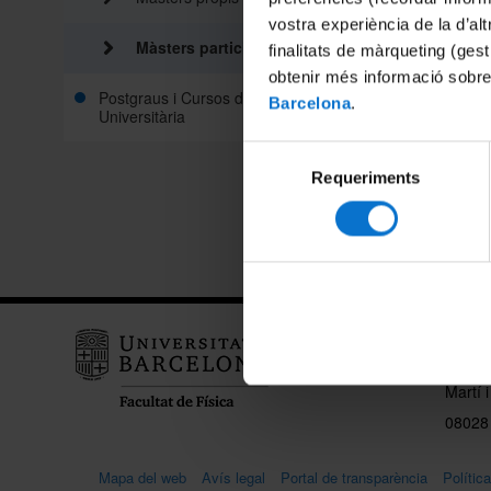
Nanoc
vostra experiència de la d’al
Màsters participats
finalitats de màrqueting (gest
obtenir més informació sobre
Formac
Postgraus i Cursos d'Extensió
Profe
Barcelona
.
Universitària
Selecció
Requeriments
de
Compart
consentiment
Depar
Astrof
Martí 
08028
Mapa del web
Avís legal
Portal de transparència
Polític