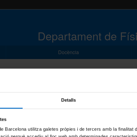
Departament de Físi
Docència
 participats
a Avançada
Detalls
 Nuclear
etes
yeria biomèdica
de Barcelona utilitza galetes pròpies i de tercers amb la finalitat
mació perquè accediu al lloc web amb determinades característiq