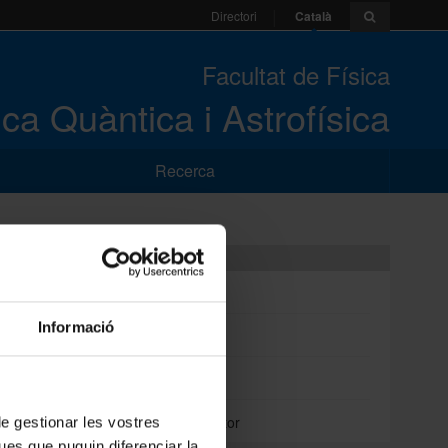
Català
Directori
Facultat de Física
ca Quàntica i Astrofísica
Recerca
Divulgació
ServiPartícules
Informació
ServiAstro
GaiaUB
Eclipse Calculator
 de gestionar les vostres
ues que puguin diferenciar la