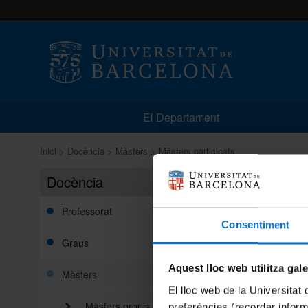
El Departament
Inici
Docència
Màsters
Màsters participats
Docència
Màsters
Professorat
Físic
Consentiment
Graus
Física
Aquest lloc web utilitza gal
Màsters
Engin
El lloc web de la Universitat 
Màsters propis
preferències (recordar infor