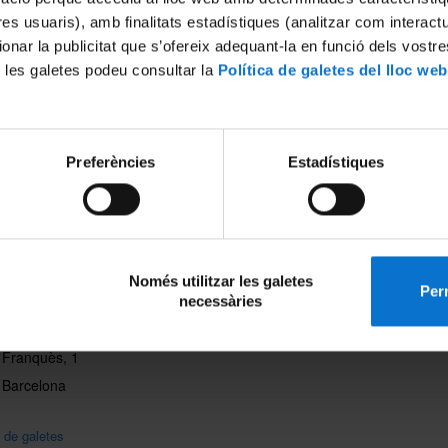
iència i Nanotecnologia
tres usuaris), amb finalitats estadístiques (analitzar com interac
ionar la publicitat que s’ofereix adequant-la en funció dels vostr
 les galetes podeu consultar la
Política de galetes del lloc web
ió del Professorat de Secundària Obligatòria i Batxillerat, Formació
ssional i Ensenyament d'Idiomes
Preferències
Estadístiques
eix-ho:
Només utilitzar les galetes
Perm
necessàries
tament de Física Quàntica i
Contacte
ísica
i Franquès, 1
 Barcelona
a de galetes