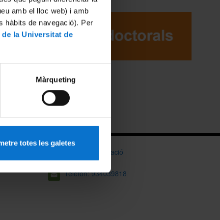
tueu amb el lloc web) i amb
es hàbits de navegació). Per
 de la Universitat de
Màrqueting
etre totes les galetes
Bústia d'informació
Telèfon: 934039818