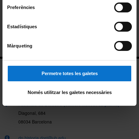
Grados
Preferències
Másteres
Estadístiques
Doctorado
Innovación docente
Màrqueting
Permetre totes les galetes
Només utilitzar les galetes necessàries
Facultad de Derecho (edificio nuevo: 3a planta)
Diagonal, 684
08034 Barcelona
dp.historia.dret@ub.edu