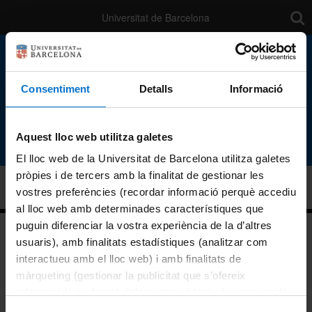
toolb
Universitat de Barcelona
Consentiment
Detalls
Informació
Facultat de Medicina i Ciències de la Salut
Departament
d'Odontoestomatologia
Aquest lloc web utilitza galetes
El lloc web de la Universitat de Barcelona utilitza galetes
pròpies i de tercers amb la finalitat de gestionar les
Consell de departament
vostres preferències (recordar informació perquè accediu
al lloc web amb determinades característiques que
puguin diferenciar la vostra experiència de la d’altres
usuaris), amb finalitats estadístiques (analitzar com
interactueu amb el lloc web) i amb finalitats de
màrqueting (gestionar la publicitat que s’ofereix
adequant-la en funció dels vostres hàbits de navegació).
Facultat de Medicina i Ciències de la Salut
Per obtenir més informació sobre les galetes podeu