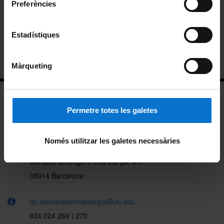
Preferències
Consell de departament
Reglament del departament
Estadístiques
Ubicació
Màrqueting
Permetre totes les galetes
Només utilitzar les galetes necessàries
Facultat de Medicina i Ciències de la Salut
Campus Bellvitge: Feixa Llarga, s/n
08014 Barcelona
dp.odontoestomatologia@ub.edu
934 024 269 | 270