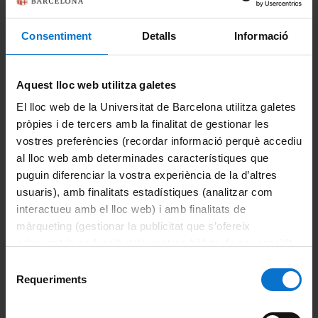
Consentiment
Detalls
Informació
Cerca
Avís legal
Aquest lloc web utilitza galetes
Les dades d'aquest directori de la Universitat de Barcelona
El lloc web de la Universitat de Barcelona utilitza galetes
només es poden utilitzar per a finalitats exclusivament
pròpies i de tercers amb la finalitat de gestionar les
relacionades amb les funcions de la Universitat. Aquest
vostres preferències (recordar informació perquè accediu
directori no és cap de les fonts d'accés públic regulades en
al lloc web amb determinades característiques que
la Llei orgànica 15/1999, de 13 de desembre, de protecció
puguin diferenciar la vostra experiència de la d’altres
de dades de caràcter personal. En conseqüència, aquestes
dades no es poden ni reproduir, ni transmetre, ni registrar
usuaris), amb finalitats estadístiques (analitzar com
per cap sistema de recuperació d'informació, ni totalment ni
interactueu amb el lloc web) i amb finalitats de
parcialment, sense el consentiment de les persones
màrqueting (gestionar la publicitat que s’ofereix
interessades.
adequant-la en funció dels vostres hàbits de navegació).
Per obtenir més informació sobre les galetes podeu
Selecció
Organització
consultar la
Política de galetes del lloc web de la
Requeriments
de
Universitat de Barcelona
.
consentiment
Membres