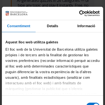
Què està passant?
Consentiment
Detalls
Informació
+ Veure anteriors
Novetats a la Seu electrònica
Aquest lloc web utilitza galetes
Notícia | Tue Feb 25 01:00:00 CET 2025
El lloc web de la Universitat de Barcelona utilitza galetes
pròpies i de tercers amb la finalitat de gestionar les
Nou catàleg de tràmits de la Seu Electrònica
vostres preferències (recordar informació perquè accediu
Notícia | Wed Feb 12 01:00:00 CET 2025
al lloc web amb determinades característiques que
puguin diferenciar la vostra experiència de la d’altres
Ramblejant per l’Arxiu de la Universitat de Barcelona
usuaris), amb finalitats estadístiques (analitzar com
Notícia | Fri May 15 02:00:00 CEST 2026
interactueu amb el lloc web) i amb finalitats de
màrqueting (gestionar la publicitat que s’ofereix
Assentant les bases dels primers tallers didàctics perquè
adequant-la en funció dels vostres hàbits de navegació).
els centres educatius descobreixin l’Arxiu de la UB a
Per obtenir més informació sobre les galetes podeu
través de les fonts primàries
Selecció