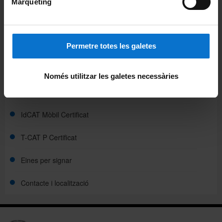
Màrqueting
Comparteix-ho:
Permetre totes les galetes
Certificats digitals
Només utilitzar les galetes necessàries
idCAT Certificat
IdCAT Mòbil Certificat
T-CAT P Certificat
Eines per signar
Contacte i localització