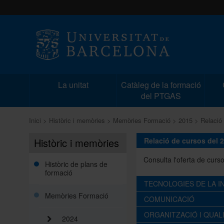
La unitat
Catàleg de la formació
del PTGAS
Inici
Històric i memòries
Memòries Formació
2015
Relació
Històric i memòries
Relació de cursos del 
Consulta l'oferta de curs
Històric de plans de
formació
TECNOLOGIES DE LA I
Memòries Formació
COMUNICACIÓ
ORGANITZACIÓ I QUAL
CODI
2024