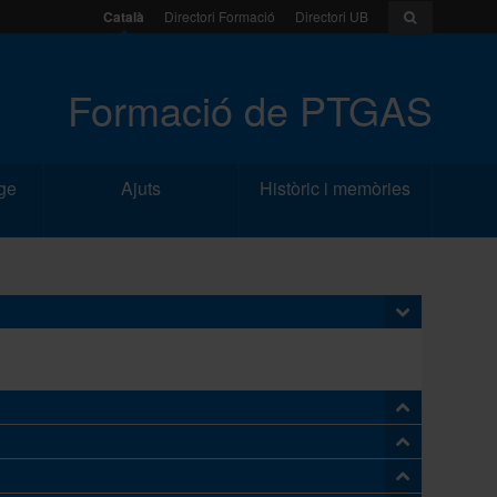
Català
Directori Formació
Directori UB
Formació de PTGAS
ge
Ajuts
Històric i memòries
HORES
HORES
MATRÍCULES
CURS
GLOBALS