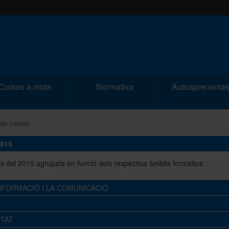
Cursos a mida
Normativa
Autoaprenentat
 de cursos
2015
os del 2015 agrupats en funció dels respectius àmbits formatius.
NFORMACIÓ I LA COMUNICACIÓ
ITAT
CURS