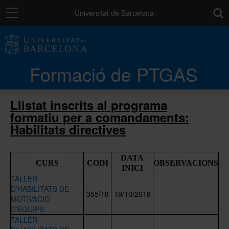
Navegació
toolb
Universitat de Barcelona
La unitat
Formació de PTGAS
Catàleg de la formació del PTGAS
Llistat inscrits al programa
formatiu per a comandaments:
Cursos a mida
Habilitats directives
Normativa
DATA
CURS
CODI
OBSERVACIONS
INICI
TALLER
Autoaprenentatge
D'HABILITATS DE
355/18
19/10/2018
MOTIVACIÓ
D'EQUIPS
TALLER
Ajuts