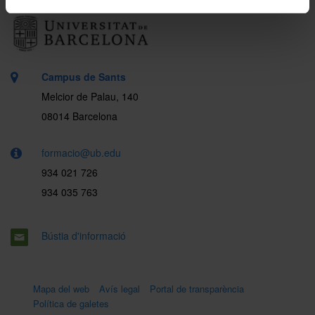
Campus de Sants
Melcior de Palau, 140
08014 Barcelona
formacio@ub.edu
934 021 726
934 035 763
Bústia d'informació
Mapa del web
Avís legal
Portal de transparència
Política de galetes