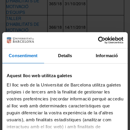
D'HABILITATS DE
365/18
31/10/2018
MOTIVACIÓ
D'EQUIPS
Històric i memòries
TALLER
D'HABILITATS DE
366/18
14/11/2018
MOTIVACIÓ
D'EQUIPS
Directori Formació
JORNADA-TALLER
D'ACCEPTACIÓ I
353/18
14/11/2018
GESTIÓ DE
Consentiment
Detalls
Informació
Directori UB
CRÍTIQUES
JORNADA-TALLER
D'ACCEPTACIÓ I
354/18
21/11/2018
Aquest lloc web utilitza galetes
GESTIÓ DE
CRÍTIQUES
El lloc web de la Universitat de Barcelona utilitza galetes
JORNADA DE
pròpies i de tercers amb la finalitat de gestionar les
CREATIVITAT PER
357/18
15/10/2018
vostres preferències (recordar informació perquè accediu
INNOVAR
al lloc web amb determinades característiques que
JORNADA DE
CREATIVITAT PER
358/18
19/10/2018
puguin diferenciar la vostra experiència de la d’altres
INNOVAR
usuaris), amb finalitats estadístiques (analitzar com
JORNADA DE
interactueu amb el lloc web) i amb finalitats de
CREATIVITAT PER
359/18
29/10/2018