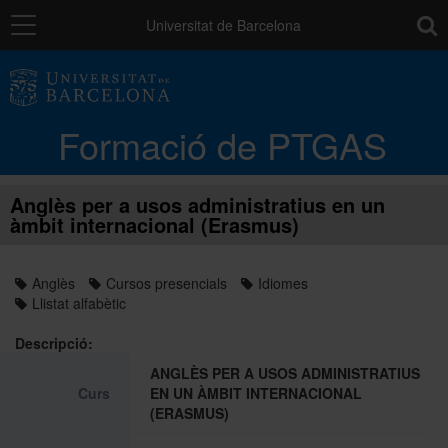
Navegació
toolb
Universitat de Barcelona
La unitat
Formació de PTGAS
Catàleg de la formació del PTGAS
Anglès per a usos administratius en un
àmbit internacional (Erasmus)
Cursos a mida
Anglès
Cursos presencials
Idiomes
Normativa
Llistat alfabètic
Descripció:
Autoaprenentatge
ANGLÈS PER A USOS ADMINISTRATIUS
Curs
EN UN ÀMBIT INTERNACIONAL
(ERASMUS)
Ajuts