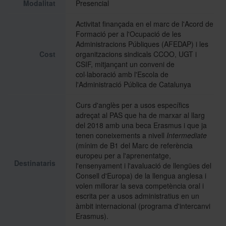
Modalitat
Presencial
Activitat finançada en el marc de l'Acord de
Històric i memòries
Formació per a l'Ocupació de les
Administracions Públiques (AFEDAP) i les
Cost
organitzacions sindicals CCOO, UGT i
CSIF, mitjançant un conveni de
Directori Formació
col·laboració amb l'Escola de
l'Administració Pública de Catalunya
Directori UB
Curs d'anglès per a usos específics
adreçat al PAS que ha de marxar al llarg
del 2018 amb una beca Erasmus i que ja
tenen coneixements a nivell
Intermediate
(mínim de B1 del Marc de referència
europeu per a l'aprenentatge,
Destinataris
l'ensenyament i l'avaluació de llengües del
Consell d'Europa) de la llengua anglesa i
volen millorar la seva competència oral i
escrita per a usos administratius en un
àmbit internacional (programa d'intercanvi
Erasmus).