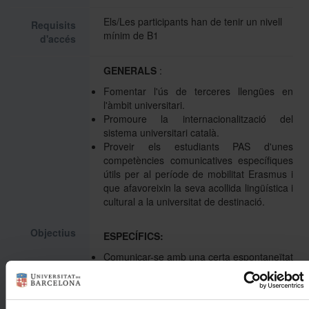
Els/Les participants han de tenir un nivell
Requisits
mínim de B1
d'accés
GENERALS
:
Fomentar l'ús de terceres llengües en
l'àmbit universitari.
Promoure la internacionalització del
sistema universitari català.
Proveir els estudiants PAS d'unes
competències comunicatives específiques
útils per al període de mobilitat Erasmus i
que afavoreixin la seva acollida lingüística i
cultural a la universitat de destinació.
Objectius
ESPECÍFICS:
Comunicar-se amb una certa espontaneïtat
i fluïdesa, cosa que fa possible la interacció
amb parlants nadius especialment en un
context universitari.