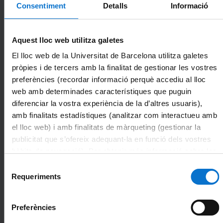
Participar activament en una conversa
Consentiment
Detalls
Informació
sobre temes relacionats amb el propi lloc
de feina, descrivint processos de forma
clara i detallada, tasques i funcionament de
Aquest lloc web utilitza galetes
diferents unitats administratives pròpies de
la universitat.
El lloc web de la Universitat de Barcelona utilitza galetes
pròpies i de tercers amb la finalitat de gestionar les vostres
Presentació d'eines que ajudin a l'alumnat
preferències (recordar informació perquè accediu al lloc
a consolidar i desenvolupar les habilitats
necessàries a l'hora de redactar correus
web amb determinades característiques que puguin
electrònics i cartes. El component de
diferenciar la vostra experiència de la d’altres usuaris),
redacció inclou un tractament de la forma i
amb finalitats estadístiques (analitzar com interactueu amb
el contingut estàndard del gènere
Contingut
el lloc web) i amb finalitats de màrqueting (gestionar la
transaccional, la correcció d'errors
publicitat que s’ofereix adequant-la en funció dels vostres
estilístics, gramaticals i lèxics, i l'adquisició
del vocabulari i de les estructures
hàbits de navegació). Per obtenir més informació sobre les
gramaticals més freqüentment utilitzades
galetes podeu consultar la
Política de galetes del lloc
Selecció
en aquest registre.
web de la Universitat de Barcelona
.
Requeriments
de
consentiment
Metodologia
Pràctica
Preferències
Nombre
16