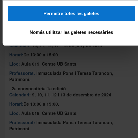
Horari:
De 13:00 a 15:00
Permetre totes les galetes
Lloc:
Aula d’informàtica 019, Centre UB Sants
Professorat:
Immaculada Pons i Teresa Tarancon,
Patrimoni.
Només utilitzar les galetes necessàries
1a convocatòria 2a edició
Calendari:
10, 11, 12, 17 i 18 de juny de 2024
Horari:
De 13:00 a 15:00.
Lloc:
Aula 019, Centre UB Sants.
Professorat:
Immaculada Pons i Teresa Tarancon,
Patrimoni.
2a convocatòria 1a edició
Calendari:
9, 10, 11, 12 i 13 de desembre de 2024
Horari:
De 13:00 a 15:00.
Lloc:
Aula 019, Centre UB Sants.
Professorat:
Immaculada Pons i Teresa Tarancon,
Patrimoni.