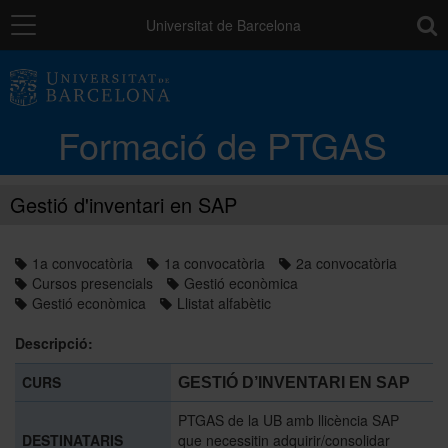
Navegació
toolb
Universitat de Barcelona
La unitat
Formació de PTGAS
Catàleg de la formació del PTGAS
Gestió d'inventari en SAP
Cursos a mida
1a convocatòria
1a convocatòria
2a convocatòria
Cursos presencials
Gestió econòmica
Normativa
Gestió econòmica
Llistat alfabètic
Descripció:
Autoaprenentatge
CURS
GESTIÓ D’INVENTARI EN SAP
PTGAS de la UB amb llicència SAP
Ajuts
DESTINATARIS
que necessitin adquirir/consolidar