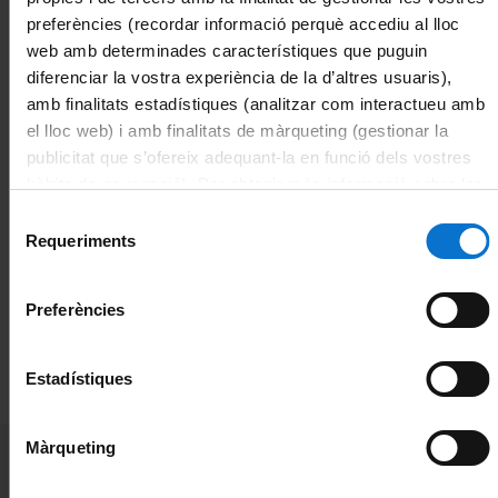
preferències (recordar informació perquè accediu al lloc
Import assumit per Formació de
COST
web amb determinades característiques que puguin
PTGAS
diferenciar la vostra experiència de la d’altres usuaris),
amb finalitats estadístiques (analitzar com interactueu amb
el lloc web) i amb finalitats de màrqueting (gestionar la
NOMBRE
NOMBRE DE
NOMBRE
publicitat que s’ofereix adequant-la en funció dels vostres
D’HORES
PLACES
D’EDICIONS
hàbits de navegació). Per obtenir més informació sobre les
10
12
3
galetes podeu consultar la
Política de galetes del lloc
Selecció
web de la Universitat de Barcelona
.
Requeriments
de
consentiment
ÀMBIT FORMATIU
ÀREA TEMÀTICA
SUBÀREA
Preferències
TEMÀTICA
Bàsic-
Gestió econòmica
Patrimoni
Perfeccionament
Estadístiques
Màrqueting
1a convocatòria 1a edició
Calendari:
8, 10, 12, 15 i 17 d’abril de 2024