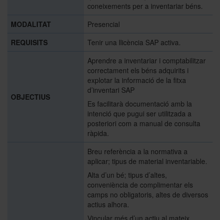
coneixements per a inventariar béns.
MODALITAT
Presencial
Històric i memòries
REQUISITS
Tenir una llicència SAP activa.
Aprendre a inventariar i comptabilitzar
Directori Formació
correctament els béns adquirits i
explotar la informació de la fitxa
d’inventari SAP
OBJECTIUS
Directori UB
Es facilitarà documentació amb la
intenció que pugui ser utilitzada a
posteriori com a manual de consulta
ràpida.
Breu referència a la normativa a
aplicar; tipus de material inventariable.
Alta d’un bé; tipus d’altes,
conveniència de complimentar els
camps no obligatoris, altes de diversos
actius alhora.
Vincular més d’un actiu al mateix