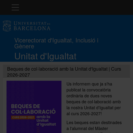
Navegació
La Unitat
Vicerectorat d'Igualtat, Inclusió i
Gènere
Protocol
Unitat d'Igualtat
LGBTIQ+
Beques de col·laboració amb la Unitat d'Igualtat | Curs
2026-2027
Us informem que ja s'ha
Docència i recerca
publicat la convocatòria
ordinària de dues noves
beques de col·laboració amb
la nostra Unitat d'Igualtat per
Formació
al curs 2026-2027!
Les beques estan destinades
a l'alumnat del Màster
Premis