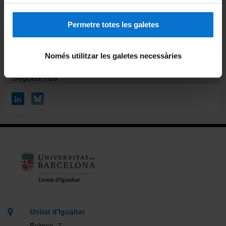
900 19 10 10: Servei nacional gratuït d'informació i atenció
sobre els drets de les dones (Dill-Div de 9 a 20h / Dis de 9
a 14h)
Permetre totes les galetes
690 052 987: Telèfon del Protocol de la UB contra
l'assetjament, violències masclistes i LGTBIQA+ fòbiques
Només utilitzar les galetes necessàries
Segueix-nos
Unitat d'Igualtat
Balmes, 7