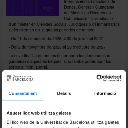
Interuniversitari d'Estudis de
Dones, Gènere i Ciutadania,
del Màster en Recerca en
Recursos i serveis
Comunicació i Diversitats o
d'un màster en Ciències Socials, Jurídiques o d'Humanitats; i
s'ofereixen en els següents períodes de temps:
- De l'1 de setembre de 2026 al 30 de juliol del 2027
- Del 2 de novembre de 2026 al 29 d'octubre de 2027
La seva finalitat no només és formar a les persones que
gaudeixin d'aquestes beques, sinó també poder obrir-los
portes al món laboral.
La convocatòria romandrà oberta des del 25 de març
fins al 30 d'abril de 2026
. Podeu consultar tota la
informació sobre les bases en el següent
enllaç
.
Consentiment
Detalls
Informació
Aquest lloc web utilitza galetes
El lloc web de la Universitat de Barcelona utilitza galetes