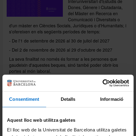
Interuniversitari d'Estudis de
Dones, Gènere i Ciutadania,
del Màster en Recerca en
Recursos i serveis
Comunicació i Diversitats o
d'un màster en Ciències Socials, Jurídiques o d'Humanitats; i
s'ofereixen en els següents períodes de temps:
- De l'1 de setembre de 2026 al 30 de juliol del 2027
- Del 2 de novembre de 2026 al 29 d'octubre de 2027
La seva finalitat no només és formar a les persones que
gaudeixin d'aquestes beques, sinó també poder obrir-los
portes al món laboral.
La convocatòria romandrà oberta des del 25 de març
fins al 30 d'abril de 2026
. Podeu consultar tota la
informació sobre les bases en el següent
enllaç
.
Consentiment
Detalls
Informació
Aquest lloc web utilitza galetes
El lloc web de la Universitat de Barcelona utilitza galetes