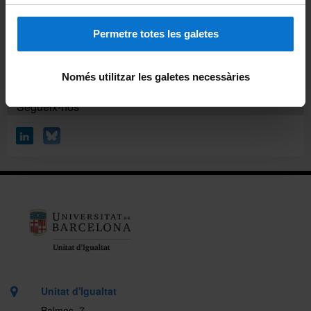
900 19 10 10: Servei nacional gratuït d'informació i atenció
sobre els drets de les dones (Dill-Div de 9 a 20h / Dis de 9
a 14h)
Permetre totes les galetes
690 052 987: Telèfon del Protocol de la UB contra
l'assetjament, violències masclistes i LGTBIQA+ fòbiques
Només utilitzar les galetes necessàries
Segueix-nos
Unitat d'Igualtat
Balmes, 7