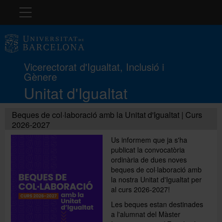
Navegació
La Unitat
Vicerectorat d'Igualtat, Inclusió i
Gènere
Protocol
Unitat d'Igualtat
LGBTIQ+
Beques de col·laboració amb la Unitat d'Igualtat | Curs
2026-2027
Us informem que ja s'ha
Docència i recerca
publicat la convocatòria
ordinària de dues noves
beques de col·laboració amb
la nostra Unitat d'Igualtat per
Formació
al curs 2026-2027!
Les beques estan destinades
a l'alumnat del Màster
Premis