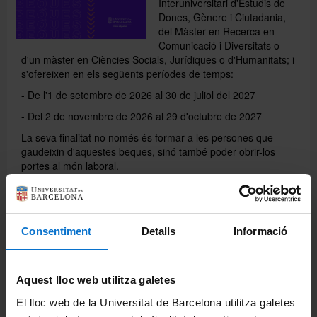
Interuniversitari d'Estudis de
Dones, Gènere i Ciutadania,
del Màster en Recerca en
Recursos i serveis
Comunicació i Diversitats o
d'un màster en Ciències Socials, Jurídiques o d'Humanitats; i
s'ofereixen en els següents períodes de temps:
- De l'1 de setembre de 2026 al 30 de juliol del 2027
- Del 2 de novembre de 2026 al 29 d'octubre de 2027
La seva finalitat no només és formar a les persones que
gaudeixin d'aquestes beques, sinó també poder obrir-los
portes al món laboral.
La convocatòria romandrà oberta des del 25 de març
fins al 30 d'abril de 2026
. Podeu consultar tota la
informació sobre les bases en el següent
enllaç
.
Consentiment
Detalls
Informació
Aquest lloc web utilitza galetes
El lloc web de la Universitat de Barcelona utilitza galetes