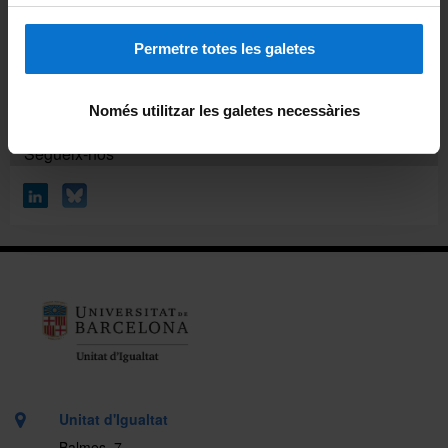
900 19 10 10: Servei nacional gratuït d'informació i atenció
sobre els drets de les dones (Dill-Div de 9 a 20h / Dis de 9
a 14h)
Permetre totes les galetes
690 052 987: Telèfon del Protocol de la UB contra
l'assetjament, violències masclistes i LGTBIQA+ fòbiques
Només utilitzar les galetes necessàries
Segueix-nos
Unitat d'Igualtat
Balmes, 7