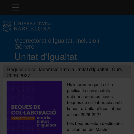
Navegació
La Unitat
Vicerectorat d'Igualtat, Inclusió i
Gènere
Protocol
Unitat d'Igualtat
LGBTIQ+
Beques de col·laboració amb la Unitat d'Igualtat | Curs
2026-2027
Us informem que ja s'ha
Docència i recerca
publicat la convocatòria
ordinària de dues noves
beques de col·laboració amb
la nostra Unitat d'Igualtat per
Formació
al curs 2026-2027!
Les beques estan destinades
a l'alumnat del Màster
Premis