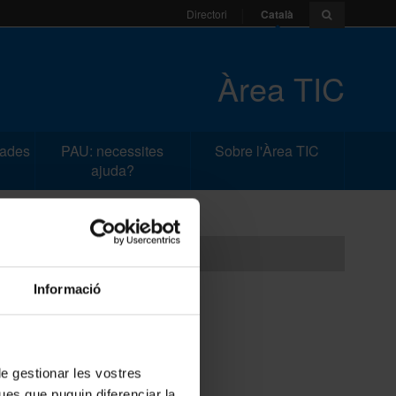
Català
Directori
Àrea TIC
dades
PAU: necessites
Sobre l'Àrea TIC
ajuda?
Informació
 de gestionar les vostres
ues que puguin diferenciar la