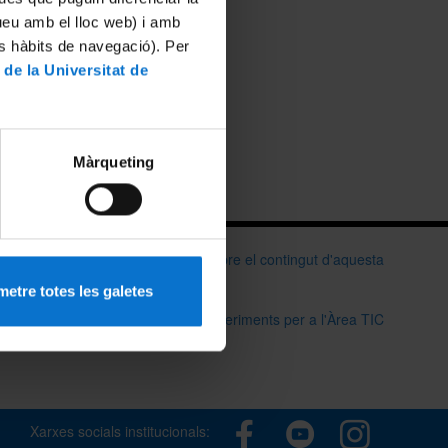
tueu amb el lloc web) i amb
es hàbits de navegació). Per
 de la Universitat de
Màrqueting
Vols opinar sobre el contingut d'aquesta
web?
etre totes les galetes
Queixes i suggeriments per a l'Àrea TIC
Xarxes socials institucionals: