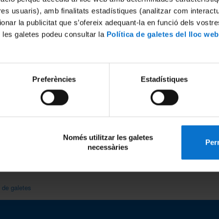
tres usuaris), amb finalitats estadístiques (analitzar com interac
ionar la publicitat que s’ofereix adequant-la en funció dels vostr
m excessiu de dades, se'n diu que "té un
bug
". Però potser
 les galetes podeu consultar la
Política de galetes del lloc web
òria que algú amb prou coneixements podria fer servir per
Preferències
Estadístiques
ló Rosa
pau@ub.edu
Només utilitzar les galetes
sera de les Corts 131-159
93 402 16 87
Perm
necessàries
 Barcelona
a de galetes