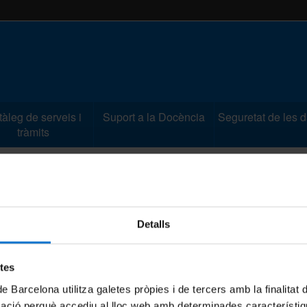
àleg de serveis i
Suport a la Docència
Seguretat de les 
tràmits
 glossari de seguretat
Detalls
etes
 afectar a la seva operativitat com traduïr-se en una
de Barcelona utilitza galetes pròpies i de tercers amb la finalitat
habitualment s'empra per al programari, però de fet el mot
mació perquè accediu al lloc web amb determinades característiq