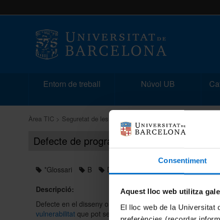
Entorn de treball
Núvol UB
Cat
Àrea TIC
Seguretat de les dades
Glossari de seguretat
Fitxa
Defecte de programari / Bug
Consentiment
*Glossari
B
D
Descripció:
Aquest lloc web utilitza gal
Defecte en el disseny o el codi d'un programa, que tant pot
El lloc web de la Universitat 
vulnerabilitat
que pot ser aprofitada per un
atacant
. "
Bug
" 
preferències (recordar infor