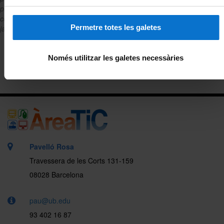
però no dona atenció directa a l'usuari. En tots els casos t'indiquem
com pots fer la sol·licitud o a qui adreçar-te. També hi ha serveis que
Permetre totes les galetes
ja tens disponibles per formar part de la comunitat UB.
Només utilitzar les galetes necessàries
Pavelló Rosa
Travessera de les Corts 131-159
08028 Barcelona
pau@ub.edu
93 402 16 87