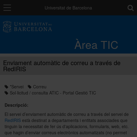
Navegació
toolb
Universitat de Barcelona
Entorn de treball
Àrea TIC
Núvol UB
Enviament automàtic de correu a través de
RedIRIS
Catàleg de serveis i tràmits
*Servei
Correu
Suport a la Docència
Sol·licitud / consulta ATIC - Portal Gestió TIC
Descripció:
Seguretat de les dades
El servei d’enviament automàtic de correu a través del servei de
RedIRIS
està destinat a departaments i entitats associades que
tinguin la necessitat de fer ús d'aplicacions, formularis, web, etc.
que hagin d’enviar correus electrònics automatizats (no permet
PAU: necessites ajuda?