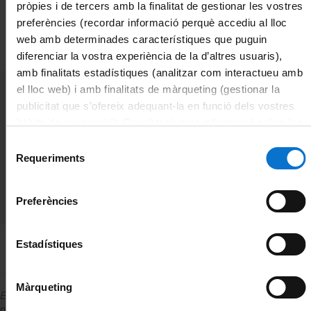
enviament automàtic de correus a la UB.
Llegiu atentament
pròpies i de tercers amb la finalitat de gestionar les vostres
el punt 5. Condicions, bones pràctiques i prohibicions en
preferències (recordar informació perquè accediu al lloc
l'ús del servei de correu electrònic i enviament automàtic
web amb determinades característiques que puguin
de correus.
diferenciar la vostra experiència de la d’altres usuaris),
amb finalitats estadístiques (analitzar com interactueu amb
el lloc web) i amb finalitats de màrqueting (gestionar la
publicitat que s’ofereix adequant-la en funció dels vostres
hàbits de navegació). Per obtenir més informació sobre les
galetes podeu consultar la
Política de galetes del lloc
Selecció
web de la Universitat de Barcelona
.
Requeriments
de
consentiment
Com puc fer la sol·licitud?:
Obre un tiquet
d'informació de serveis i procediments
detallant
Preferències
la teva necessitat.
Estadístiques
Màrqueting
En el
catàleg de serveis
i tràmits trobaràs la relació de serveis qu
pots demanar-nos i altres serveis on l'Àrea de Tecnologies hi participa