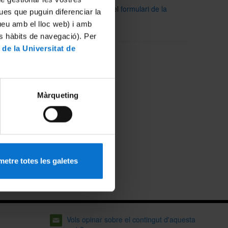
Per a qualsevol consulta, a través del
formulari de la
ues que puguin diferenciar la
unitat d'Administració Electrònica
tueu amb el lloc web) i amb
es hàbits de navegació). Per
 de la Universitat de
Màrqueting
etre totes les galetes
Vols opinar sobre el contingut d'aquesta