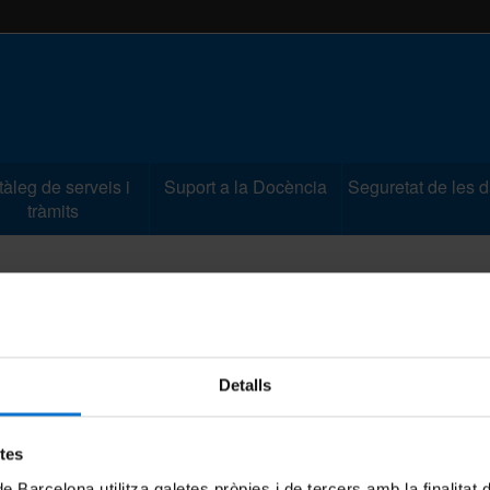
àleg de serveis i
Suport a la Docència
Seguretat de les 
tràmits
Tràmits i reserves
Detalls
registre general de la Universitat de Barcelona, en relació amb
etes
o un procediment telemàtic.
de Barcelona utilitza galetes pròpies i de tercers amb la finalitat