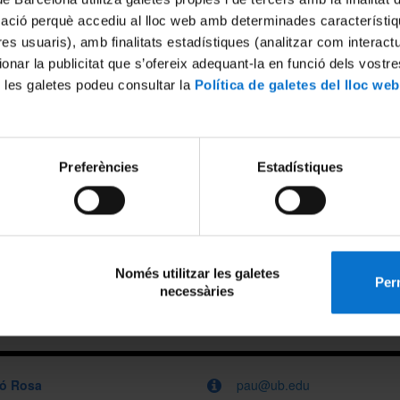
mació perquè accediu al lloc web amb determinades característiq
tres usuaris), amb finalitats estadístiques (analitzar com interac
ionar la publicitat que s’ofereix adequant-la en funció dels vostr
 les galetes podeu consultar la
Política de galetes del lloc web
Preferències
Estadístiques
eis que pots demanar-nos i altres serveis on l'Àrea de Tecnologies
ls casos t'indiquem com pots fer la sol·licitud o a qui adreçar-te.
e la comunitat UB.
Només utilitzar les galetes
Perm
necessàries
ló Rosa
pau@ub.edu