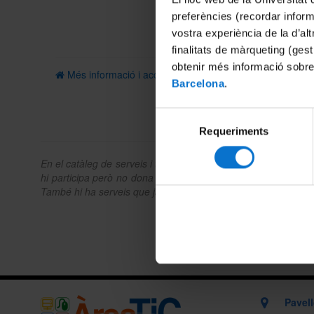
preferències (recordar infor
vostra experiència de la d’al
finalitats de màrqueting (gest
obtenir més informació sobre
Més informació i accés a l'aplicació
Barcelona
.
Selecció
Requeriments
de
consentiment
En el
catàleg de serveis
i tràmits trobaràs la relació de serv
hi participa però no dona atenció directa a l'usuari. En tots e
També hi ha serveis que ja tens disponibles per formar part d
Pavel