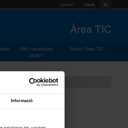
Català
Directori
Àrea TIC
dades
PAU: necessites
Sobre l'Àrea TIC
ajuda?
Informació
Observacions:
 de gestionar les vostres