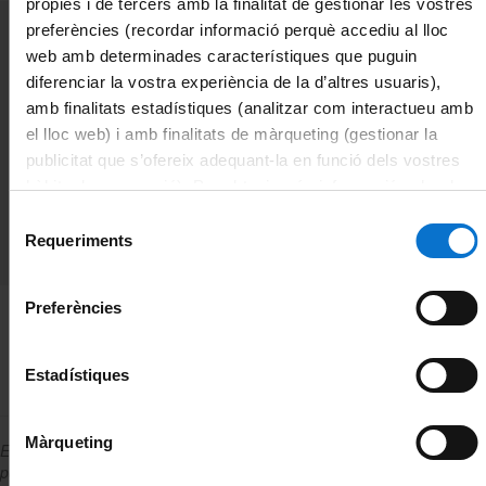
pròpies i de tercers amb la finalitat de gestionar les vostres
preferències (recordar informació perquè accediu al lloc
web amb determinades característiques que puguin
diferenciar la vostra experiència de la d’altres usuaris),
amb finalitats estadístiques (analitzar com interactueu amb
el lloc web) i amb finalitats de màrqueting (gestionar la
Observacions:
publicitat que s’ofereix adequant-la en funció dels vostres
El responsable o administrador de la llista ha de tenir relació
hàbits de navegació). Per obtenir més informació sobre les
contractual amb la UB
galetes podeu consultar la
Política de galetes del lloc
Selecció
Com puc fer la sol·licitud?:
web de la Universitat de Barcelona
.
Requeriments
de
Obre tiquet
Llistes de distribució
consentiment
Preferències
Més informació sobre aquest servei
Estadístiques
Màrqueting
En el
catàleg de serveis
i tràmits trobaràs la relació de serveis qu
pots demanar-nos i altres serveis on l'Àrea de Tecnologies hi participa