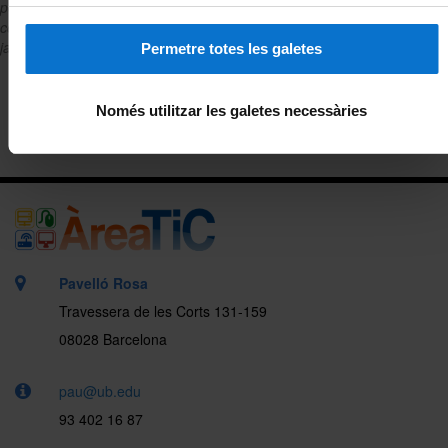
però no dona atenció directa a l'usuari. En tots els casos t'indiquem
com pots fer la sol·licitud o a qui adreçar-te. També hi ha serveis que
ja tens disponibles per formar part de la comunitat UB.
Permetre totes les galetes
Només utilitzar les galetes necessàries
Pavelló Rosa
Travessera de les Corts 131-159
08028 Barcelona
pau@ub.edu
93 402 16 87