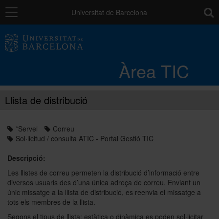
Navegació
toolb
Universitat de Barcelona
Entorn de treball
Àrea TIC
Núvol UB
Llista de distribució
Catàleg de serveis i tràmits
*Servei
Correu
Sol·licitud / consulta ATIC - Portal Gestió TIC
Suport a la Docència
Descripció:
Les llistes de correu permeten la distribució d’informació entre
Seguretat de les dades
diversos usuaris des d’una única adreça de correu. Enviant un
únic missatge a la llista de distribució, es reenvia el missatge a
tots els membres de la llista.
PAU: necessites ajuda?
Segons el tipus de llista: estàtica o dinàmica es poden sol·licitar