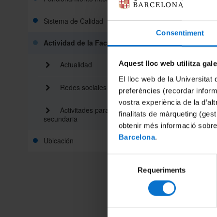
Sistema de Calidad
Consentiment
Actividad de la Facultad
Aquest lloc web utilitza gal
Actualidad
El lloc web de la Universitat 
Redes sociales
preferències (recordar infor
vostra experiència de la d’al
Activitades para estudiantes de
finalitats de màrqueting (gest
secundaria
obtenir més informació sobre
Barcelona
.
Ubicación
Selecció
Requeriments
de
consentiment