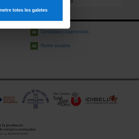
Medicoquirúrgica
etre totes les galetes
Consultas y sugerencias
Redes sociales