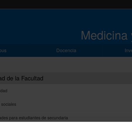
Medicina 
pus
Docencia
Inv
ad de la Facultad
idad
 sociales
tades para estudiantes de secundaria