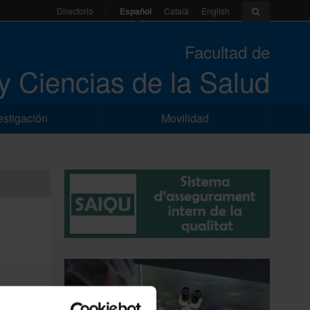
Español
Català
English
Directorio
Facultad de
y Ciencias de la Salud
estigación
Movilidad