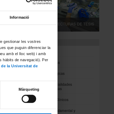
Informació
DEPÓSITOS Y LECTURAS DE TESIS
Departamentos
 de gestionar les vostres
ues que puguin diferenciar la
Biomedicina
tueu amb el lloc web) i amb
es hàbits de navegació). Per
Ciencias Clínicas
 de la Universitat de
Ciencias fisiológicas
Cirugía y Especialidades
Medicoquirúrgicas
Màrqueting
Fundamentos Clínicos
Enfermeria Fundamental y