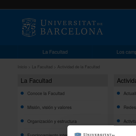
La Facultad
Los cam
Inicio
La Facultad
Actividad de la Facultad
La Facultad
Activid
Conoce la Facultad
Actual
Misión, visión y valores
Redes
Organización y estructura
Activi
Funcionamiento interno