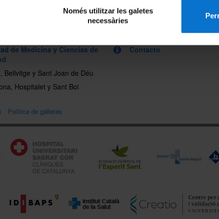
Només utilitzar les galetes
Perm
necessàries
tad de Medicina y Ciencias de
Contacto
ud
o, Bellvitge y Sant Joan de Déu
ona, Hospitalet y Sant Boi
)
Política de galletas