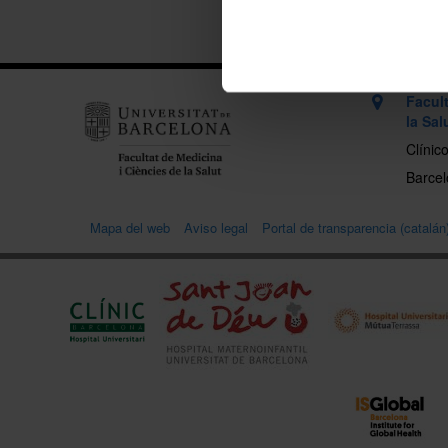
Facul
la Sal
Clínic
Barcel
Mapa del web
Aviso legal
Portal de transparencia (catalán