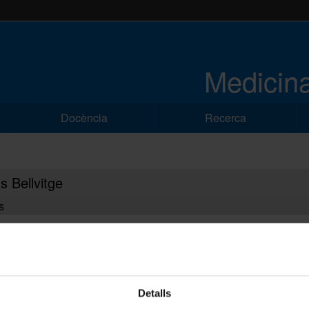
Medicina
Docència
Recerca
 Bellvitge
s
ra UB de Prevenció i Salut Oral
ra UB BioHorizons d’Implantologia Oral
Detalls
ra UB Atrys de Radioteràpia Personalitzada