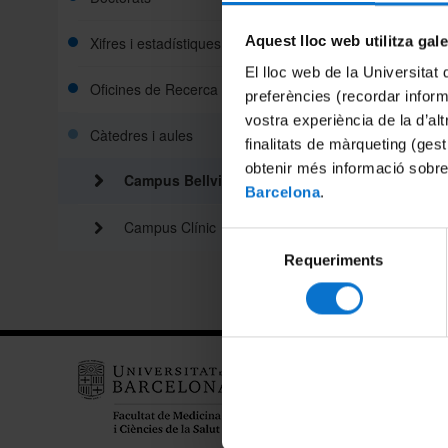
Aquest lloc web utilitza gal
Xifres i estadístiques
Càtedr
El lloc web de la Universitat 
Oficines de Recerca
preferències (recordar infor
Càtedr
vostra experiència de la d’al
Càtedres i aules
finalitats de màrqueting (gest
Càted
obtenir més informació sobre
Campus Bellvitge
Barcelona
.
Aules
Campus Clínic
Selecció
Aula 
Requeriments
de
consentiment
Facult
Salut
Clínic
Barcelo