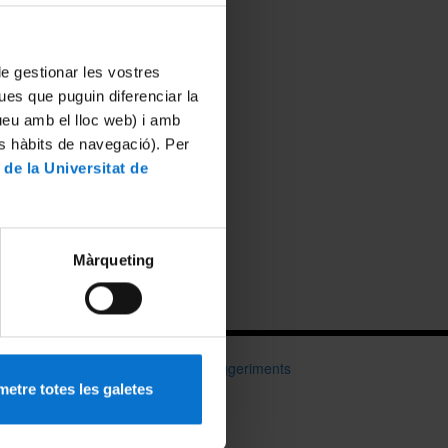
 de gestionar les vostres
ues que puguin diferenciar la
tueu amb el lloc web) i amb
es hàbits de navegació). Per
 de la Universitat de
Màrqueting
Consultes i suggeriments
etre totes les galetes
Xarxes socials