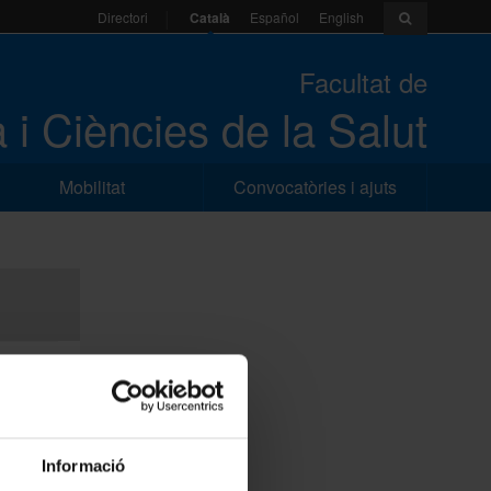
Català
Español
English
Directori
Facultat de
 i Ciències de la Salut
Mobilitat
Convocatòries i ajuts
Informació