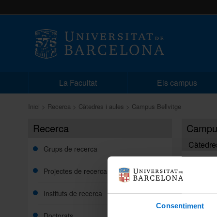
La Facultat
Els campus
Inici
Recerca
Càtedres i aules
Campus Bellvitge
Recerca
Campus
Càtedre
Grups de recerca
Càted
Projectes de recerca
Càted
Instituts de recerca
Consentiment
Càted
Doctorats