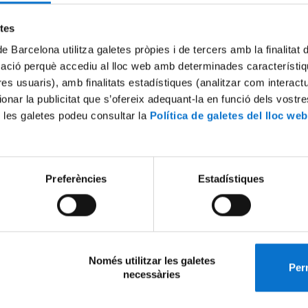
etes
a UB Avinent d’Investigació en Odontologia Digital
de Barcelona utilitza galetes pròpies i de tercers amb la finalitat
mació perquè accediu al lloc web amb determinades característiq
a UB Hospital de Bellvitge Abex de Cirurgia Robòtica
tres usuaris), amb finalitats estadístiques (analitzar com interac
ionar la publicitat que s’ofereix adequant-la en funció dels vostr
ra UB DENTAID de Regeneració de Teixits Tous
 les galetes podeu consultar la
Política de galetes del lloc web
UB Inibsa Dental de Regeneració Òssia
Preferències
Estadístiques
at de Medicina i Ciències de la
Contacte
Només utilitzar les galetes
Perm
necessàries
, Bellvitge i Sant Joan de Déu
na, l'Hospitalet i Sant Boi