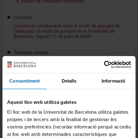
Estatut de l'estudiant universitari
Convenis
Conveni de col·laboració entre el síndic de greuges de
Catalunya i el síndic de greuges de la Universitat de
Barcelona
(signat l’11 de juliol de 2006)
Trobades estatals
VIII Encuentro Estatal de Defensores Universitarios
Santander, 26, 27 i 28 d’octubre de 2005
Gráficas Apel, 2006
Consentiment
Detalls
Informació
XIII Encuentro de Defensores Universitarios y III
Asamblea General Ordinaria de la CEDU
Barcelona, 28 i 29 d’octubre de 2010
Aquest lloc web utilitza galetes
2014
El lloc web de la Universitat de Barcelona utilitza galetes
pròpies i de tercers amb la finalitat de gestionar les
Comparteix-ho:
vostres preferències (recordar informació perquè accediu
al lloc web amb determinades característiques que