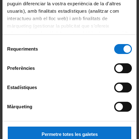
puguin diferenciar la vostra experiència de la d’altres
Enllaços d'interès
usuaris), amb finalitats estadístiques (analitzar com
interactueu amb el lloc web) i amb finalitats de
Sindicatura de Greuges de Catalunya
màrqueting (gestionar la publicitat que s’ofereix
Defensor del Poble - Espanya
adequant-la en funció dels vostres hàbits de navegació).
Per obtenir més informació sobre les galetes podeu
Selecció
Defensor del Poble - Europa
consultar la
Política de galetes del lloc web de la
Requeriments
de
Universitat de Barcelona
.
consentiment
Conferència Estatal de Defensors Universitaris (CEDU)
Preferències
Sindicatura
Presentació
Estadístiques
L'equip
Màrqueting
Preguntes freqüents
Notícies i activitats
Permetre totes les galetes