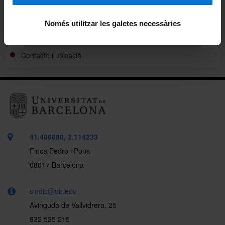
Informes
Només utilitzar les galetes necessàries
Legislació i documentació
Contacte i ubicació
41.406080, 2.114233
Finca Pedro i Pons
08017 Barcelona
sindic@ub.edu
Avinguda de Vallvidrera, 25
932 525 215