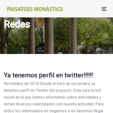
Skip
Skip
links
to
Tog
primary
nav
Redes
navigation
Skip
to
content
Ya tenemos perfil en twitter!!!!!!
Noviembre de 2019 Desde el mes de noviembre ya
tenemos perfil en Twitter del proyecto. Esta será la red
social en la que iremos informando sobre actividades y
temas diversos relacionados con nuestra actividad. Para
todos los interesados en seguirnos o en hacernos llegar