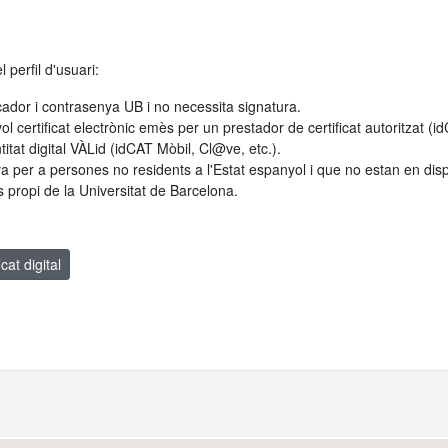
 perfil d'usuari:
cador i contrasenya UB i no necessita signatura.
vol certificat electrònic emès per un prestador de certificat autoritzat (
itat digital VÀLid (idCAT Mòbil, Cl@ve, etc.).
va per a persones no residents a l'Estat espanyol i que no estan en disposi
s propi de la Universitat de Barcelona.
cat digital