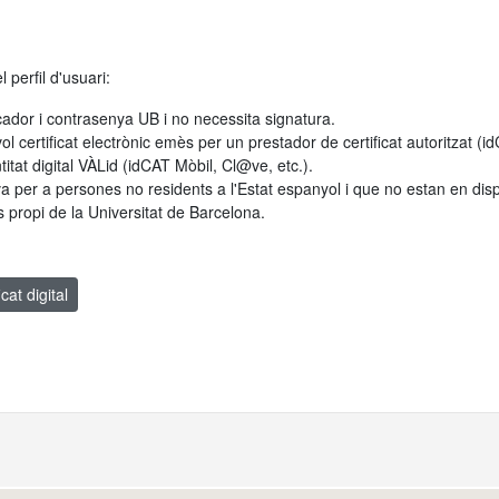
 perfil d'usuari:
cador i contrasenya UB i no necessita signatura.
vol certificat electrònic emès per un prestador de certificat autoritzat (
itat digital VÀLid (idCAT Mòbil, Cl@ve, etc.).
va per a persones no residents a l'Estat espanyol i que no estan en disposi
s propi de la Universitat de Barcelona.
cat digital