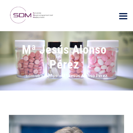
Mª Jesús Alonso
Pérez
sdm ub
>
Equips
>
Mª Jesús Alonso Pérez