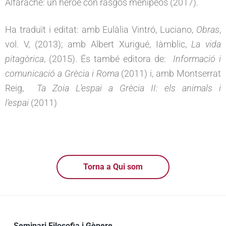
Alfarache: un héroe con rasgos menipeos (2017).
Ha traduït i editat: amb Eulàlia Vintró, Luciano,
Obras
,
vol. V, (2013); amb Albert Xurigué, Iàmblic,
La vida
pitagòrica
, (2015). És també editora de:
Informació i
comunicació a Grècia i Roma
(2011) i, amb Montserrat
Reig,
Ta Zoia L’espai a Grècia II: els animals i
l’espai
(2011)
Torna a Qui som
Seminari Filosofia i Gènere