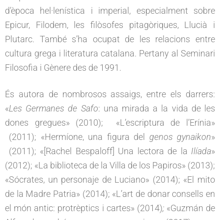
d’època hel·lenística i imperial, especialment sobre
Epicur, Filodem, les filòsofes pitagòriques, Llucià i
Plutarc. També s’ha ocupat de les relacions entre
cultura grega i literatura catalana. Pertany al Seminari
Filosofia i Gènere des de 1991.
És autora de nombrosos assaigs, entre els darrers:
«
Les Germanes de Safo
: una mirada a la vida de les
dones gregues» (2010); «L’escriptura de l’Erínia»
(2011); «Hermíone, una figura del
genos gynaikon
»
(2011); «[Rachel Bespaloff] Una lectora de la
Ilíada
»
(2012); «La biblioteca de la Villa de los Papiros» (2013);
«Sócrates, un personaje de Luciano» (2014); «El mito
de la Madre Patria» (2014); «L’art de donar consells en
el món antic: protrèptics i cartes» (2014)
;
«Guzmán de