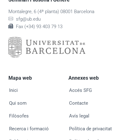
Montalegre, 6 (4ª planta) 08001 Barcelona
sfg@ub.edu
Fax (+34) 93 403 79 13
Mapa web
Annexes web
Inici
Accés SFG
Qui som
Contacte
Filòsofes
Avís legal
Recerca i formació
Política de privacitat