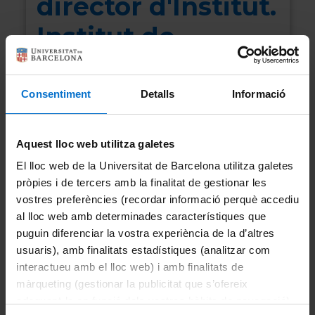
director d'Institut.
Institut de
Recerca Jurídica
(TransJus)
Consentiment
Detalls
Informació
Col·lectiu:
PDI i PTGAS
Aquest lloc web utilitza galetes
El lloc web de la Universitat de Barcelona utilitza galetes
17/05/2024
Data de votació:
pròpies i de tercers amb la finalitat de gestionar les
vostres preferències (recordar informació perquè accediu
Tancat
al lloc web amb determinades característiques que
puguin diferenciar la vostra experiència de la d’altres
usuaris), amb finalitats estadístiques (analitzar com
interactueu amb el lloc web) i amb finalitats de
Convocatòria
Resolució
màrqueting (gestionar la publicitat que s’ofereix
adequant-la en funció dels vostres hàbits de navegació).