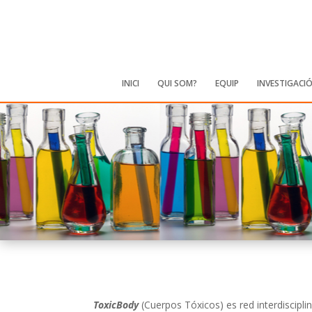
INICI
QUI SOM?
EQUIP
INVESTIGACI
ToxicBody
(Cuerpos Tóxicos) es red interdiscipli