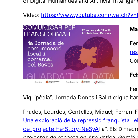
of Digital Humanities and Artificial Intelligen
Video:
https://www.youtube.com/watch?v
Ma
Fer
res
Com
Fe
Fer
Viquipèdia”, Jornada Dones i Salut d’Igualit
Prades, Lourdes, Centelles, Miquel; Ferran-Fe
Una exploració de la repressió franquista i 
del projecte HerStory-NeSyA
I a”, Els Dimec
projectes de recerca en Arxivística, Gestió