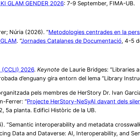
IKI GLAM GENDER 2026
: 7-9 September, FIMA-UB.
er; Núria (2026). “
Metodologies centrades en la pers
xt GLAM
. “
Jornades Catalanes de Documentació
, 4-5 
n (CCLI) 2026
.
Keynote
de Laurie Bridges: “Libraries as
trobada d’enguany gira entorn del lema “Library Instr
organitzada pels membres de HerStory Dr. Ivan Garci
n-Ferrer: “
Projecte HerStory-NeSyAI davant dels silen
, 5a planta. Edifici Històric de la UB.
). “Semantic interoperability and metadata crosswalks 
g Data and Dataverse: AI, Interoperability, and Se