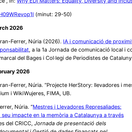
ce”, In:
Why EDI Matters: Equality, Diversity and Inclu
=H09WRevop1I
(minut: 29-50)
rch 2026
ran-Ferrer, Núria (2026).
IA i comunicació de proximita
ponsabilitat
, a la 1a Jornada de comunicació local i 
arcal del Bages i Col·legi de Periodistes de Catalu
bruary 2026
ran-Ferrer, Núria. “Projecte HerStory: llevadores i mest
arium i WikiWujeres, FIMA, UB.
rrer, Núria. “
Mestres i Llevadores Represaliades:
el seu impacte en la memòria a Catalaunya a través
res del CRICC,
Jornada de presentació dels
 documental i Gestió de dades finançats pel