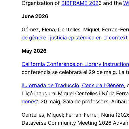
Organization of
BIBFRAME 202
6 and the
W
June 2026
Gómez, Elena; Centelles, Miquel; Ferran-Ferr
de gènere i justícia epistèmica en el conte
May 2026
California Conference on Library Instructio
conferència se celebrarà el 29 de maig. La 
II Jornada de Traducció, Censura i Gènere
, 
Lliçó inaugural Miquel Centelles i Núria Ferra
dones
“. 20 maig, Sala de professors, Aribau 2
Centelles, Miquel; Ferran-Ferrer, Núria (2026
Dataverse Community Meeting 2026 Advancin