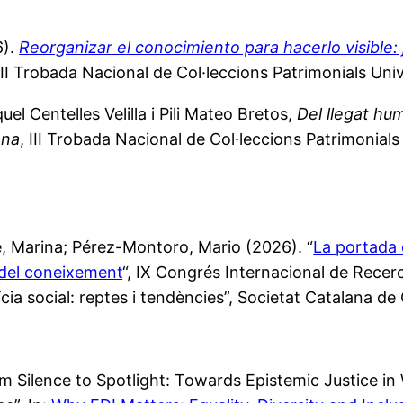
6).
Reorganizar el conocimiento para hacerlo visible:
 III Trobada Nacional de Col·leccions Patrimonials Univ
el Centelles Velilla i Pili Mateo Bretos,
Del llegat hum
ona
, III Trobada Nacional de Col·leccions Patrimonials 
se, Marina; Pérez-Montoro, Mario (2026). “
La portada 
 del coneixement
“, IX Congrés Internacional de Recerc
tícia social: reptes i tendències”, Societat Catalana 
rom Silence to Spotlight: Towards Epistemic Justice i