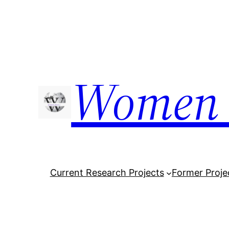
Skip
to
content
Women 
Current Research Projects
Former Proje