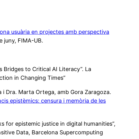
ona usuària en projectes amb perspectiva
de juny, FIMA-UB.
 Bridges to Critical AI Literacy”. La
uction in Changing Times”
a i Dra. Marta Ortega, amb Gora Zaragoza.
cis epistèmics: censura i memòria de les
for epistemic justice in digital humanities”,
nsitive Data, Barcelona Supercomputing