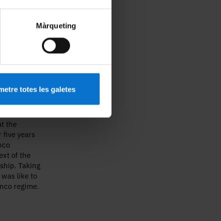
Màrqueting
etre totes les galetes
t the
 five years
nco
xt of the
ship. Taking
 was like to
anco regime.