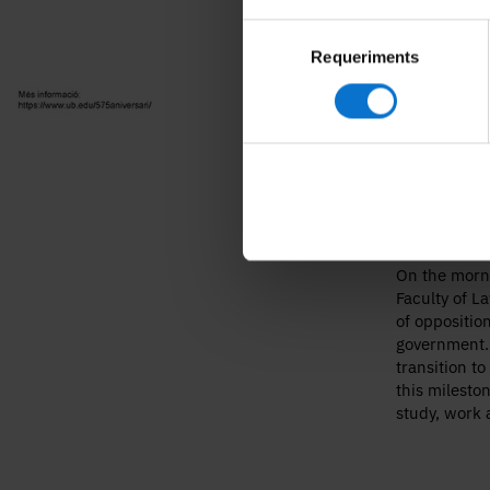
Selecció
Requeriments
de
consentiment
On the morni
Faculty of L
of oppositio
government. 
transition t
this milesto
study, work 