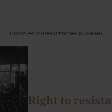
History
575
Activities
Take part
Merchandise
575 images
Right to resist