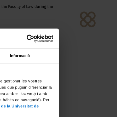
 the Faculty of Law during the
Informació
 de gestionar les vostres
ues que puguin diferenciar la
tueu amb el lloc web) i amb
es hàbits de navegació). Per
 de la Universitat de