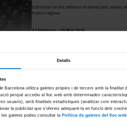
Exhibition on the defence of democratic values at
Franco regime.
13 February - 29 May 2026
Location: Faculty of Law
Inauguration: Friday, 13 February 2026,
at 1:00 p.m., with the presence of the
Detalls
Rector, Dr. Joan Guàrdia.
SHARE
etes
Exhibition
de Barcelona utilitza galetes pròpies i de tercers amb la finalitat
mació perquè accediu al lloc web amb determinades característiq
tres usuaris), amb finalitats estadístiques (analitzar com interac
Organized by: Rosa Ana Alija Fernandez
ionar la publicitat que s’ofereix adequant-la en funció dels vostr
 les galetes podeu consultar la
Política de galetes del lloc web