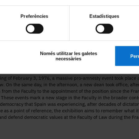
Preferències
Estadístiques
Només utilitzar les galetes
Perm
necessàries
ng of February 3, 1976, a massive pro-amnesty event took place a
aw. On the same day, in the afternoon, a new dean took office, after
n from the Faculty to the appointment of the position since the Fra
These events mark a new stage in the Faculty in the broader conte
o democracy that Spain was experiencing, after decades of dictator
ne as a point of reference, the exhibition aims to remember what it
and defend democratic values at the Faculty of Law during the Fr