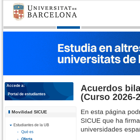
Acuerdos bila
Accede a:
(Curso 2026-
Portal de estudiantes
En esta página podr
Movilidad SICUE
SICUE que ha firma
Estudiantes de la UB
universidades espa
Qué es
Oferta