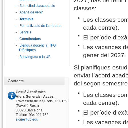
2027, has de tenir l
Sol·licitud d'acceptació
classes:
Abans de venir
Les classes com
Terminis
Formalització de l'arribada
cada centre).
Serveis
El període d'exà
Coordinadors
Llengua docència, TFG i
Les vacances de
Pràctiques
gener del 2027.
Benvinguda a la UB
Si planifiques estu
enviat l’acord acad
Contacte
del segon semestre
Gestió Acadèmica
Les classes com
Afers Generals i Accés
Travessera de les Corts, 131-159
cada centre).
(Pavelló Rosa)
08028 Barcelona
El període d’exà
Telèfon: 934 021 753
sicue@ub.edu
Les vacances de