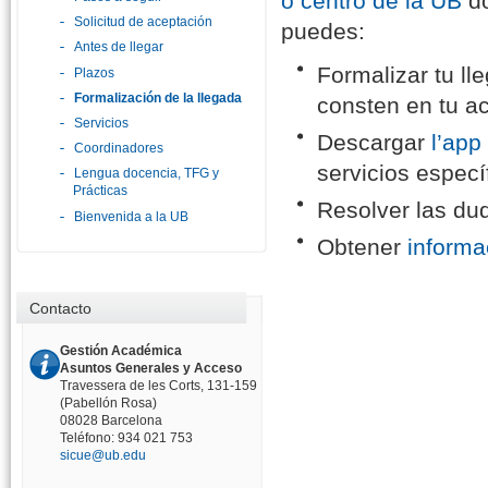
o centro de la UB
do
Solicitud de aceptación
puedes:
Antes de llegar
Formalizar tu ll
Plazos
Formalización de la llegada
consten en tu a
Servicios
Descargar
l’ap
Coordinadores
servicios especí
Lengua docencia, TFG y
Prácticas
Resolver las dud
Bienvenida a la UB
Obtener
informa
Contacto
Gestión Académica
Asuntos Generales y Acceso
Travessera de les Corts, 131-159
(Pabellón Rosa)
08028 Barcelona
Teléfono: 934 021 753
sicue@ub.edu