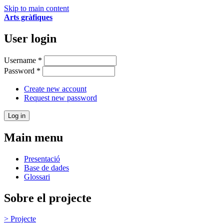
Skip to main content
Arts gràfiques
User login
Username
*
Password
*
Create new account
Request new password
Main menu
Presentació
Base de dades
Glossari
Sobre el projecte
> Projecte