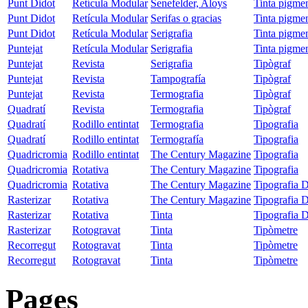
Punt Didot
Retícula Modular
Senefelder, Aloys
Tinta pigme
Punt Didot
Retícula Modular
Serifas o gracias
Tinta pigme
Punt Didot
Retícula Modular
Serigrafia
Tinta pigme
Puntejat
Retícula Modular
Serigrafia
Tinta pigme
Puntejat
Revista
Serigrafia
Tipògraf
Puntejat
Revista
Tampografía
Tipògraf
Puntejat
Revista
Termografia
Tipògraf
Quadratí
Revista
Termografia
Tipògraf
Quadratí
Rodillo entintat
Termografia
Tipografia
Quadratí
Rodillo entintat
Termografía
Tipografia
Quadricromia
Rodillo entintat
The Century Magazine
Tipografia
Quadricromia
Rotativa
The Century Magazine
Tipografia
Quadricromia
Rotativa
The Century Magazine
Tipografia 
Rasterizar
Rotativa
The Century Magazine
Tipografia 
Rasterizar
Rotativa
Tinta
Tipografia 
Rasterizar
Rotogravat
Tinta
Tipòmetre
Recorregut
Rotogravat
Tinta
Tipòmetre
Recorregut
Rotogravat
Tinta
Tipòmetre
Pages