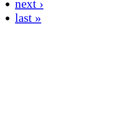
next ›
last »