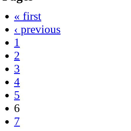
« first
‹ previous
1
2
3
4
5
6
7