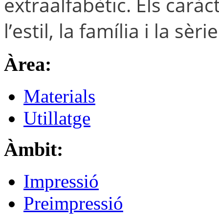
extraalfabètic. Els caràc
l’estil, la família i la sè
Àrea:
Materials
Utillatge
Àmbit:
Impressió
Preimpressió