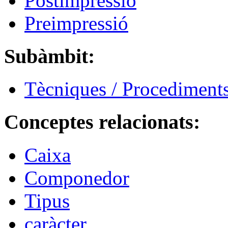
Postimpressió
Preimpressió
Subàmbit:
Tècniques / Procediment
Conceptes relacionats:
Caixa
Componedor
Tipus
caràcter